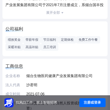
产业发展集团有限公司于2021年7月注册成立，系烟台国丰投
资控股集团有限公司全资子公司，注册资本10亿元，承担“一
展开全部
平台”职能，负责整合全市生物医药科研平台、公共服务平
台、投融资管理平台等平台资源，建立完善支持产业发展的
公司福利
服务体系，承担产业园区的开发建设、产业布局、园区运营
管理、园区项目招商、公共服务等职能，致力于成为生命科
绩效奖金
带薪年假
节日福利
定期体检
免费工作午餐
学园区专业运营商。
采暖补贴
高温补贴
员工培训
工商信息
企业名称
烟台生物医药健康产业发展集团有限公司
法人代表
沙君明
成立时间
2021-07-06
注册或登录
找风口工作，就上智联招聘
企业类型
有限责任公司（非自然人投资或控股的法人独
资）