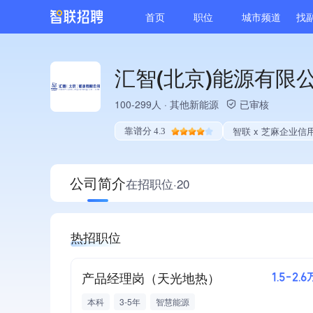
首页
职位
城市频道
找
汇智(北京)能源有限
100-299人
·
其他新能源
已审核
智联 x 芝麻企业信
靠谱分 4.3
公司简介
在招职位·20
热招职位
产品经理岗（天光地热）
1.5-2.6
本科
3-5年
智慧能源