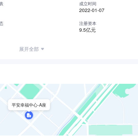
表
成立时间
2022-01-07
村建设和用能低碳转型工作要求，中核集团锚定北方农村供暖问
地热”清洁供暖示范项目。
态
注册资本
9.5亿元
二增长曲线的抓手，“十五五”期间目标是全面实现商业化推广。
◀
展开全部
平安幸福中心-A座