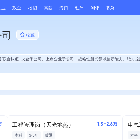
副业
政企
校招
高薪
海归
驻外
测评
职Q
公司
收藏
用 联合认证
央企子公司、上市企业子公司、战略性新兴领域创新能力、绝对控股6家公司、多产业布局、专利申请量同领域前40%、技术布局行业领先、集团成员、权威管理体系认证、全国多家直营店、大学生就业贡献、2025年公开项目中标
工程管理岗（天光地热）
电气
万
1.5-2.6万
本科
3-5年
暖通
本科