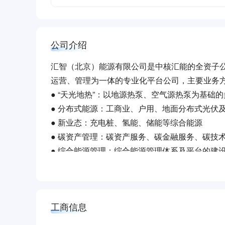
公司介绍
汇智（北京）能源有限公司是中核汇能的全资子
运营、管理为一体的专业化平台公司，主要业务
● “天光地热”：以地源热泵、空气源热泵为基础
● 分布式能源：工商业、户用、地面分布式光伏
● 新业态：充电桩、氢能、储能等综合能源
● 碳资产管理：碳资产服务、碳金融服务、碳技
● 综合能源管理：综合能源管理体系及平台的建
作为国家“双碳”和“乡村振兴”战略背景下集中
方向，致力于为中核汇能高质量跨越式发展提供
工商信息
★ “天光地热”专项介绍 ★
“天光地热”系统由中核集团自主研发，通过高效