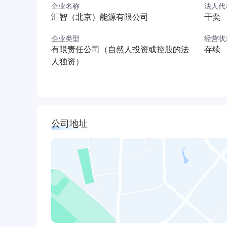
企业名称
法人代
季制冷、提供生活热水、跨季节储热等功能。
汇智（北京）能源有限公司
干奕
在国家“双碳”战略下，为进一步落实关于推进农
肃、内蒙、宁夏、河南、河北等地实施落地“天光
企业类型
经营状
有限责任公司（自然人投资或控股的法
存续
“天光地热”是中核集团培育新质生产力、拓展第
人独资）
▶现“天光地热”专项组诚聘优质人才，欢迎投递！
公司地址