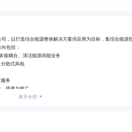
公司，以打造综合能源整体解决方案供应商为目标，集综合能源
方向包括：
的多能耦合、清洁能源供能业务
及分散式风电
术服务
设、搭建与推广
式新能源业务的重要补充，分布式新能源开发将作为汇智公司起步阶
展开全部
新动能。
耦合太阳能及浅层地热能实现能源梯级利用与效能提升，可实现