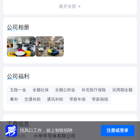
子科技大学工学博士、复旦大学微电子学院博士后，为上海
展开全部
市领军人才奖章获得者,在业内拥有知名声誉及专家影响力。
公司相册
小华半导体现有员工约300人，其中研发技术岗位人员占比
80%以上，重点高校硕博研究生学历人员占比近40%。公司拥
有MCU领域多项产品专利，核心技术团队平均企业年资大于7
年，团队整体在芯片设计行业的经验积累超过20年。小华半
导体在上海、苏州、成都、日本等国内外多地分别设有研发
中心，拥有先进的集成电路研发平台、产品供应链战略配套
公司福利
资源及健全的人才培养与技术传承体系。小华半导体目前为
中国百强集成电路设计企业，业务规模位居国内微控制器
五险一金
全额社保
全额公积金
补充医疗保险
试用期全额
MCU产品领域前列。
餐补
交通补助
通讯补助
带薪年假
带薪病假
小华半导体享受浦东新区张江科学城特惠人才政策，拥有大
学本科及以上学历学位人才可依法申办上海市HUKOU（原则
工商信息
上为本科入职两年以上、研究生入职一年以上可申办上海
注册或登录
找风口工作，就上智联招聘
HUKOU。具体内容请至张江科学城官方渠道进行了解）及申
企业名称
小华半导体有限公司