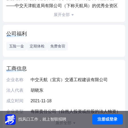
——中交天津航道局有限公司（下称天航局）的优秀全资区
域子公司。宜宾公司作为“国字号”百年企业的新一脉，于2018
展开全部
年开始组建，其成立是天航局结合成渝地区双城经济圈与长
江经济带建设，响应中交集团突出“两大两优”、聚焦“三
公司福利
重”与“三核五商”等战略部署的重要决策，是“向陆而强”“二次
创业”转型升级前沿的标志性成果。公司代表天航局在四川、
五险一金
定期体检
免费食宿
重庆、贵州等地区经营市政园林、道路桥梁、隧道、水利水
工及基础工程、环保工程、装备研发、码头仓储等业务，同
时兼营航道疏浚、吹填造地、勘察设计咨询等业务；公司自
工商信息
身具有市政公用工程施工总承包壹级资质，天航局具有港口
企业名称
中交天航（宜宾）交通工程建设有限公司
与航道工程施工总承包特级、水利水电工程施工总承包壹
级、市政公用工程施工总承包壹级、地基与基础工程专业承
法人代表
胡晓东
包壹级、环保工程专业承包壹级、水运行业设计甲级、工程
成立时间
2021-11-18
勘察综合类甲级等资质，能为客户提供投资、咨询、勘察、
设计、施工、运营一体化服务。宜宾公司坚持专业化分工、
企业类型
有限责任公司（自然人投资或控股的法人独资）
精细化管理，以“大城市、大交通”为抓手，结合属地乡村振兴
注册或登录
找风口工作，就上智联招聘
展开全部
与文旅发展及产业转型等市场导向，构建起“经营开发+区域总