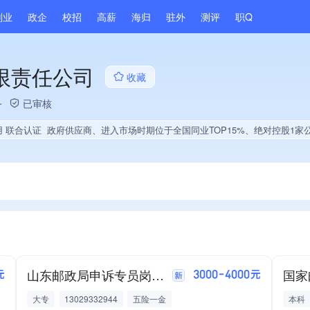
副业
政企
校招
高薪
海归
驻外
测评
职Q
限责任公司
收藏
务
已审核
用 联合认证
政府供应商、进入市场时期位于全国同业TOP15%、绝对控股1家公司、3
山东邮政局申诉专员岗招聘公告
元
3000-4000元
大专
13029332944
五险一金
本科