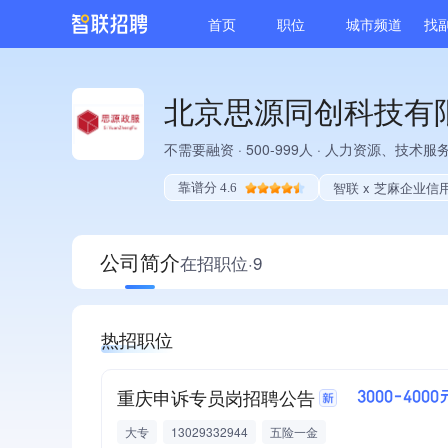
首页
职位
城市频道
找
北京思源同创科技有
不需要融资
·
500-999人
·
人力资源、技术服
智联 x 芝麻企业信
靠谱分 4.6
公司简介
在招职位·9
热招职位
重庆申诉专员岗招聘公告
3000-4000
大专
13029332944
五险一金