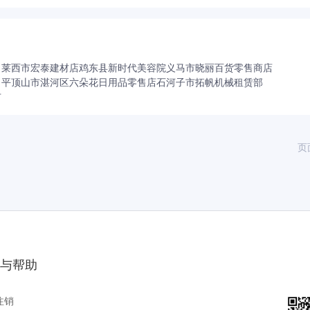
）
莱西市宏泰建材店
鸡东县新时代美容院
义马市晓丽百货零售商店
）
平顶山市湛河区六朵花日用品零售店
石河子市拓帆机械租赁部
市
页
与帮助
注销