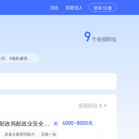
消息
我要招人
登录/注册
9
个在招职位
项权威管理体系认证
全部职位·9
国家邮政局邮政业安全中心申诉综合岗招聘公告
6000-8000元
具备文案撰写能力
五险一金