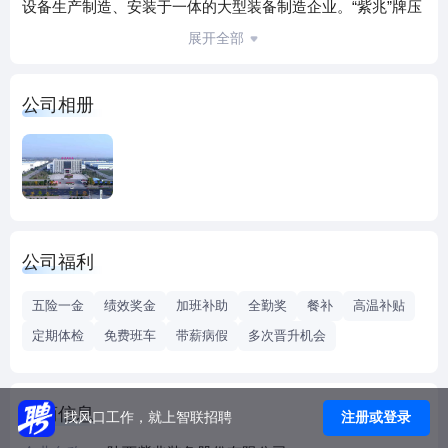
设备生产制造、安装于一体的大型装备制造企业。“紫兆”牌压
力容器荣获“陕西省名牌产品”，荣获渭南市“质量管理奖”、陕
展开全部
西省“高新技术企业”、“陕西省优秀民营企业”以及陕西省“专精
特新”企业。
公司相册
企业文化：
企业宗旨：为用户创造价值，为员工创造机会，为社会承担
责任。
企业精神：团结 务实 创新 图强
企业目标：不断进取，不断超越，成为装备制造知名企业。
公司福利
五险一金
绩效奖金
加班补助
全勤奖
餐补
高温补贴
定期体检
免费班车
带薪病假
多次晋升机会
工商信息
注册或登录
找风口工作，就上智联招聘