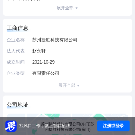
公司专注自动化装备的设计与制造，聚焦3C、新能源、灌装
展开全部
三大业务模块，提供非标自动化设备、高精密检测设备、工
业视觉系统等核心产品及定制化解决方案，服务华为、比亚
工商信息
迪、恩捷股份、三星等国内外知名企业。
作为高新技术企业、专精特新中小企业，公司累计拥有26项
企业名称
苏州捷胜科技有限公司
专利、1项软件著作权，其新能源隔膜及储能设备项目为2022
法人代表
赵永轩
年江苏省重大项目。2024年预计年产值达14亿元、纳税约
7500万元，正持续助力区域新能源产业创新集群建设。
成立时间
2021-10-29
（本介绍由DeepSeek AI智能生成，仅供参考）
企业类型
有限责任公司
展开全部
公司地址
苏州捷胜科技有限公司(东门)苏
注册或登录
找风口工作，就上智联招聘
州捷胜科技有限公司(东门)