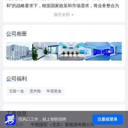
和”的战略要求下，根据国家政策和市场需求，将业务整合为
能源“3S”服务体系，即能源交易服务、能源管理服务、能源增
展开全部
值服务。包括购售电业务、碳交易、需求侧响应、企业/园区
能源管理平台、智能运维管理、光伏、储能、节能技改等服
公司相册
务，实现公司业务贯穿企业用能全场景，满足企业的多元化
用能需求。全国划分6大市场区域，30个省市区，150个市级
分公司，员工1000人。集团以客户为中心，建立集团总部(北
京)--省级公司--市级公司--区县网点四层直营服务架构体系，
网格化专业服务层层深入、快速响应、快捷高效。 ·购售电|绿
电交易|碳交易|现货交易|需求侧响应 ·集团现有员工1000+人 ·
公司福利
累计售电量达1000亿+千瓦时 ·服务客户20000+。
五险一金
意外险
年底奖金
工商信息
注册或登录
找风口工作，就上智联招聘
企业名称
中能国宏（北京）新能源有限公司