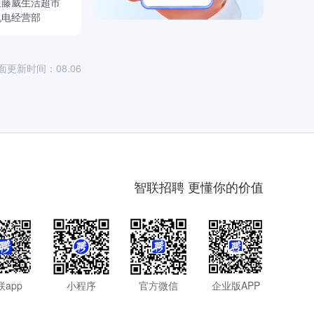
区藤威生活超市
机电经营部
面更新时间：08.06
智联招聘 更懂你的价值
联app
小程序
官方微信
企业版APP