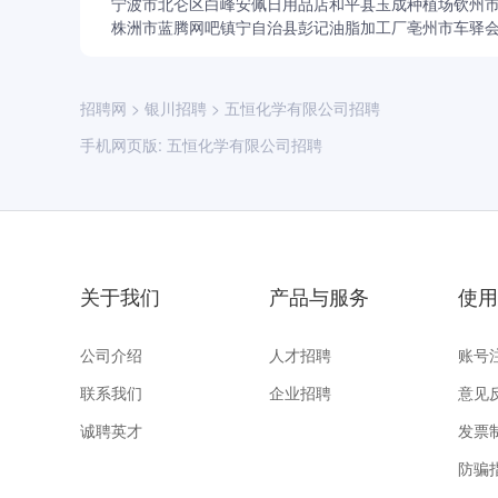
宁波市北仑区白峰安佩日用品店
和平县玉成种植场
钦州
株洲市蓝腾网吧
镇宁自治县彭记油脂加工厂
亳州市车驿
招聘网
>
银川招聘
>
五恒化学有限公司招聘
手机网页版:
五恒化学有限公司招聘
关于我们
产品与服务
使用
公司介绍
人才招聘
账号
联系我们
企业招聘
意见
诚聘英才
发票
防骗