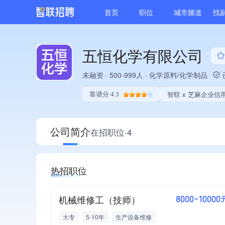
首页
职位
城市频道
找
五恒化学有限公司
未融资
·
500-999人
·
化学原料/化学制品
智联 x 芝麻企业信
靠谱分 4.3
公司简介
在招职位·4
热招职位
机械维修工（技师）
8000-10000
大专
5-10年
生产设备维修