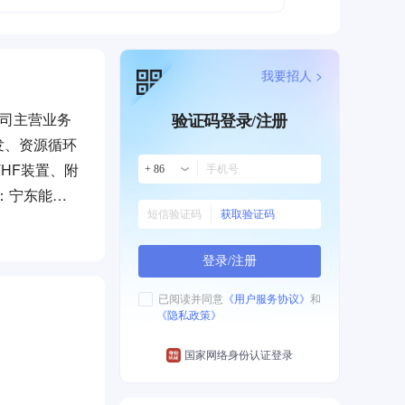
我要招人 >
公司主营业务
验证码登录/注册
发、资源循环
THF装置、附
+ 86
：宁东能源
获取验证码
利] ①员工
员工免费提
登录/注册
工每月可连
康体检。 公
已阅读并同意
《用户服务协议》
和
《隐私政策》
国家网络身份认证登录