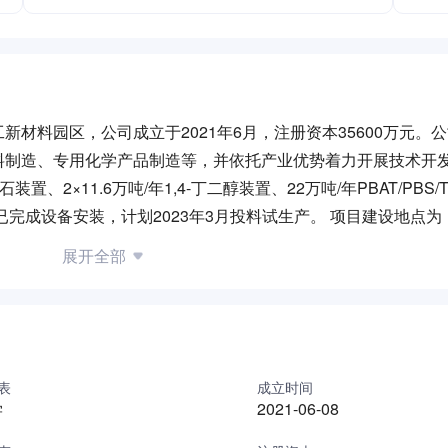
材料园区，公司成立于2021年6月，注册资本35600万元。
料制造、专用化学产品制造等，并依托产业优势着力开展技术开
、2×11.6万吨/年1,4-丁二醇装置、22万吨/年PBAT/PBS/
完成设备安装，计划2023年3月投料试生产。 项目建设地点为
，公用工程配套完善，可为本项目提供良好的依托条件。 [员工福
展开全部
安全奖专项奖等； ②公司为员工员工缴纳五险一金； ③公司为
作餐。宿舍配有热水器、洗衣机、衣柜、鞋柜等设施； ④倒班员
女职工享受（12个月）超长产假待遇； ⑥每年为员工进行职业健
表
成立时间
学
2021-06-08