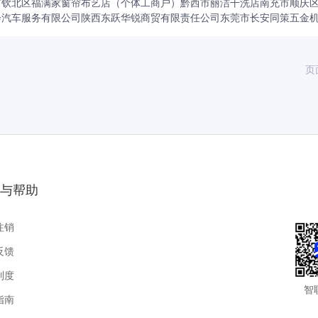
市钦北区福满家窗帘布艺店（个体工商户）
黔西市丽洁干洗店
南充市顺庆
会汽车服务有限公司
陕西东跃华锐商贸有限责任公司
东莞市长安同策五金
页
与帮助
注销
反馈
制度
智
指南