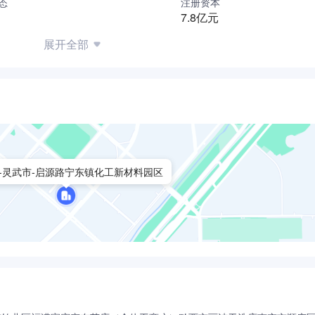
态
注册资本
7.8亿元
展开全部
-灵武市-启源路宁东镇化工新材料园区