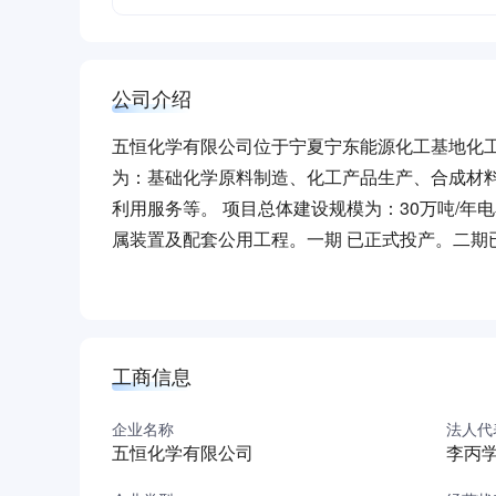
公司介绍
五恒化学有限公司位于宁夏宁东能源化工基地化工新
为：基础化学原料制造、化工产品生产、合成材
利用服务等。 项目总体建设规模为：30万吨/年电石装置
属装置及配套公用工程。一期 已正式投产。二期已
化工基地化工新材料园区，该园区为成熟化工园区
可享受工龄工资、通讯补贴、夜班津贴、综合奖、
供宿舍（2人1间，有卫生间、厨房、阳台）和工
续休假6天，白班员工每季度可连续休假8天； ⑤
工商信息
司暂无清真餐厅
企业名称
法人代
五恒化学有限公司
李丙