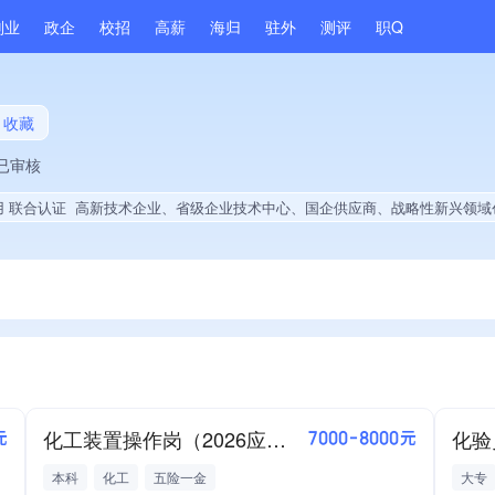
副业
政企
校招
高薪
海归
驻外
测评
职Q
收藏
已审核
用 联合认证
高新技术企业、省级企业技术中心、国企供应商、战略性新兴领域创新能力、绝对控股1家公司、薪资水平全省同行前30%、A级纳税人、多产业布局、拥有节能环保技术、专利授权量同领域前5%、技术布局行业领先、拥有绿色低碳技术、残疾人就业贡献、权威管理体系认
化工装置操作岗（2026应届本科毕业生）
化验
元
7000-8000元
本科
化工
五险一金
大专