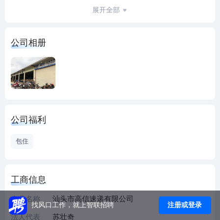
是帮助客户成长，为客户削减成本，提升效益，创造价值；
展开全部
三是为社会解决问题，降低物流成本，实现“从工厂到用户、
田头到餐桌”的全链路管理）
公司相册
公司福利
包住
工商信息
企业名称
汕头市高信速递有限公司
注册或登录
找风口工作，就上智联招聘
法人代表
苏壮奇