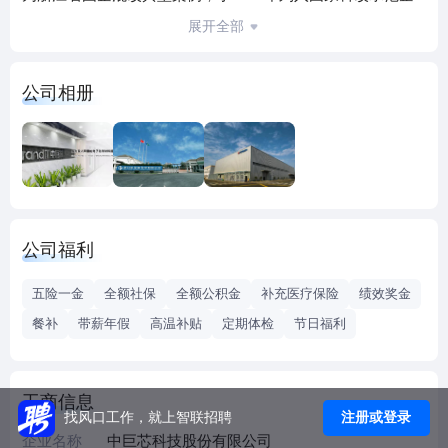
业，并于2023年9月8日在上海证券交易所科创板上市（股票
展开全部
代码688549）。
中巨芯专注于半导体制造支撑业，在持续深耕电子湿化学
公司相册
品、电子特气、前驱体材料等电子化学材料的同时，将适时
拓展边界，延伸至更广阔的其他半导体材料（如高纯石英材
料）及相关零部件领域，为全球半导体衬底、装备、制造、
封装等类型企业提供高品质的通用和定制化产品与服务。
未来，公司将继续秉承以满足客户需求为导向，提供组合化
的优质产品和一体化的解决方案；坚持以创新驱动为发展内
公司福利
核，持续满足集成电路制造工艺不断进步的需求，致力于成
为广受信赖的半导体产业生态伙伴！
五险一金
全额社保
全额公积金
补充医疗保险
绩效奖金
餐补
带薪年假
高温补贴
定期体检
节日福利
工商信息
注册或登录
找风口工作，就上智联招聘
企业名称
中巨芯科技股份有限公司