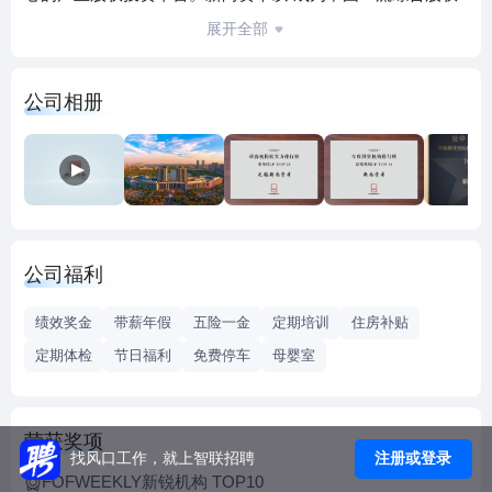
投资机构”为发展愿景，着力构建以股权投资为主体、以母基
展开全部
金投资、投资银行服务、产业服务为支撑的业务发展格局，
已初步形成了自身独特的股权投资生态系统。
公司相册
截至2025年9月，新尚资本累计签约投资项目（基金）近130
个，签约金额近140亿元。其中，直投方面，新尚资本投资股
权项目超90个，集中于集成电路、新能源、数字经济、大健
康等战略性新兴产业。已投企业西安奕材（688783.SH）已于
2025年10月正式登陆科创板，预计可实现数亿元投资收益。
先通医药、优地科技、极易科技等已投企业已正式申报港
公司福利
股。易冲科技被上市公司晶丰明源（688368.SH）并购事项已
正式被上交所受理。同时，车联天下、吉姆西、欣旺达、永
绩效奖金
带薪年假
五险一金
定期培训
住房补贴
瀚合金、迪思微等公司也陆续在上市进程中。此外，所投企
定期体检
节日福利
免费停车
母婴室
业中高新技术企业44家，专精特新企业41家，瞪羚企业16
家，（准/潜在）独角兽企业27家，已有37家企业获得市场认
可完成了多轮再融资。FOF投资方面，新尚资本投资子基金
荣获奖项
近40支，基金总规模超过660亿元，投资企业超500家，已实
注册或登录
找风口工作，就上智联招聘
现IPO企业超20家。
FOFWEEKLY新锐机构 TOP10