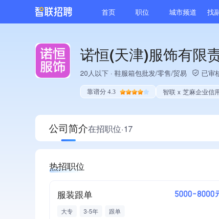
首页
职位
城市频道
找
诺恒(天津)服饰有限
20人以下
·
鞋服箱包批发/零售/贸易
已审
智联 x 芝麻企业信
靠谱分 4.3
公司简介
在招职位·17
热招职位
服装跟单
5000-8000
大专
3-5年
跟单