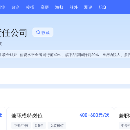
副业
政企
校招
高薪
海归
驻外
测评
职Q
责任公司
收藏
核
用 联合认证
薪资水平全省同行前40%、旗下品牌同行前20%、A级纳税人、多产业布局、大学生就业贡献、拥有多项作品、文学作品创作量位于同行前30
兼职模特岗位
兼职
元
400-600元/次
中专/中技
3-5年
女装模特
中专/