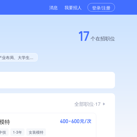
消息
我要招人
登录/注册
17
个在招职位
%、2025年度作品创作量极速增长
全部职位·17
模特
400-600元/次
中技
1-3年
女装模特