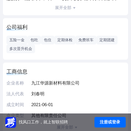
亿平方米工业布。车间内配备中央空调、回风系统，工作环
展开全部
境舒适干净整洁；员工宿舍参照高校四人间标准，配备独立
卫生间、衣柜、空调、WIFI等生活便利设施。
公司福利
九江华源是江西华源新材料股份有限公司全资子公司，公司
总部位于江西省赣州市，专注于玻璃纤维制品生产近20年，
五险一金
包吃
包住
定期体检
免费班车
定期团建
是国家高新技术企业和行业著名的玻纤制品综合供应商。公
多次晋升机会
司先后荣获江西省著名商标、江西省名牌产品、江西省专精
特新企业等荣誉。罗边华源集团由江西罗边玻纤有限公司、
江西华源新材料股份有限公司、赣州华邦达玻纤网有限公司
工商信息
及相关产业链公司组成。属于江西省十大战略性新兴产业中
的新材料行业，是国家高新技术企业，省专精特新企业，省
企业名称
九江华源新材料有限公司
民营科技企业。江西华源新材料股份有限公司是全国中小企
法人代表
刘春明
业股份转让系统挂牌公司。公司证券简称：华源新材，证券
成立时间
2021-06-01
代码：831821。
企业类型
其他有限责任公司
注册或登录
找风口工作，就上智联招聘
展开全部