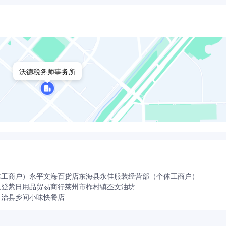
高新龙头企业，日常承接并购重组、破产清算、司法审计、政府
标准化晋升体系，优秀员工可持股入伙。能力优先、多劳多得。
沃德税务师事务所
度参与官方政策宣讲、行业交流研讨。员工可高频参与政企对接
，跳出单纯基层实操岗位。
稳健抗风险，十余年口碑优良，无行业乱象裁员、业务缩水问题
队务实团结、拒绝职场内耗。完善带薪培训、证书补贴、定期团
体工商户）
永平文海百货店
东海县永佳服装经营部（个体工商户）
区登紫日用品贸易商行
莱州市柞村镇丕文油坊
才观，不唯资历、只唯能力。只要你朝气蓬勃、敢拼敢闯、心怀
自治县乡间小味快餐店
理想、突破自我！