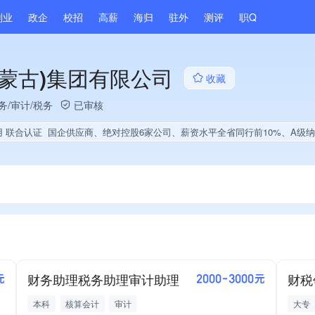
副业
政企
校招
高薪
海归
驻外
测评
职Q
蒙古)集团有限公司
收藏
务/审计/税务
已审核
用 联合认证
国企供应商、绝对控股6家公司、薪资水平全省同行前10%、A级纳税人、多产业布局、经营年限全国同行前10%、权威管理体系认证、大学生就业贡献、拥有绿色资质、
财务助理税务助理审计助理
财税
元
2000-3000元
本科
核算会计
审计
大专