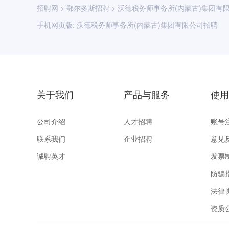
招聘网
>
鄂尔多斯招聘
>
沃德税务师事务所(内蒙古)集团有
✅ 优厚薪资：底薪+多项专项补贴+绩效奖金+年
✅ 完善保障：五险一金、双休、法定节假日、节
手机网页版:
沃德税务师事务所(内蒙古)集团有限公司招聘
✅ 快速晋升：全国多省市网点布局，晋升通道透
✅ 优质环境：规范执业流程、团队协作融洽，办
七、招聘寄语
如果你想深耕财税行业、拒绝原地踏步、渴望积
关于我们
产品与服务
使用
完善的培养体系、多元的高端赛道、清晰的晋升
公司介绍
人才招聘
账号
联系我们
企业招聘
意见
诚聘英才
发票
防骗
法律
资质