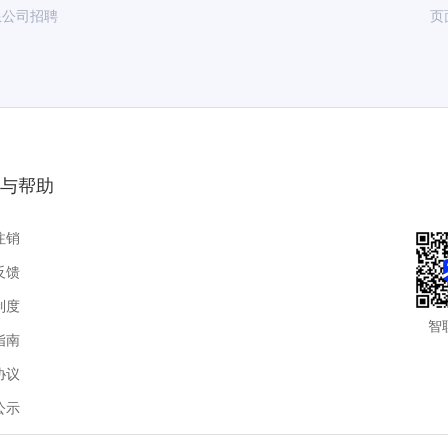
限公司招聘
页
终大奖，薪资透明、多劳多得
日福利、生日礼物、常态化团建
明高效，优秀者可持股入伙
公环境舒适、交通便捷，提供免费营养午餐
累头部项目经验、实现快速升职加薪，沃德集团双头部平台是你
与帮助
路径，诚邀有志之士携手同行，共筑职业新高度！
注销
反馈
制度
智
指南
协议
公示