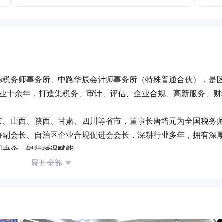
德税务师事务所、中路华辰会计师事务所（特殊普通合伙），是
行业十余年，打造集税务、审计、评估、企业合规、高新服务、财
京、山西、陕西、甘肃、四川等省市，董事长唐培元为全国税务
协副会长、自治区企业合规促进会会长，深耕行业多年，拥有深
国央企、银行授课赋能。
5级最高涉税信用、AAA级税务师事务所、中小企业公共服务示
展开全部
荣誉，各级税务主管部门多次莅临调研指导，行业公信力、认可
AA级特殊普通合伙会计师事务所，具备司法审计、财政绩效评价
盖能源、矿山、制造、高新、地产、行政事业单位等全行业优质