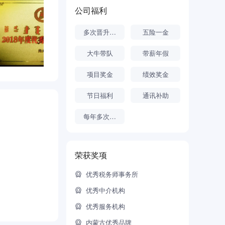
公司福利
投融资税务尽
多次晋升机会
五险一金
系搭建等特色
大牛带队
带薪年假
项目奖金
绩效奖金
资、离任及专
时承接政府预
节日福利
通讯补助
每年多次调薪
，快速成长为
荣获奖项
优秀税务师事务所
优秀中介机构
累稀缺高端项
优秀服务机构
内蒙古优秀品牌