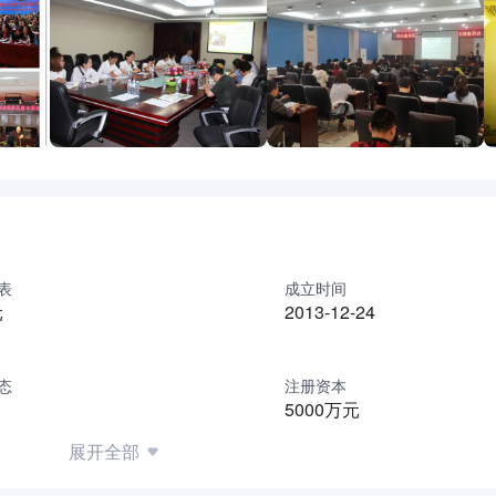
税种鉴证、定制化税收筹划、常年财税顾问、全税种风险自查、
业、专精特新全流程申报、研发费用加计扣除辅导、企业合规体
议、高净值人士个税规划等复杂疑难业务。
审计首选机构。核心业务包含常规财务报表审计、验资、清产核
IPO、新三板、发债、并购重组等资本市场高端审计服务，同
、行业覆盖面广。
表
成立时间
元
2013-12-24
本市场、司法鉴证多领域高端业务，彻底打破单一岗位技能局限
。
态
注册资本
5000万元
培养体系，实行一对一专属带教，快速吃透全行业业务逻辑，积
展开全部