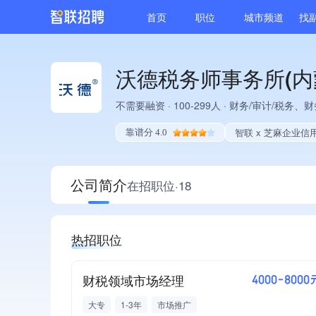
首页
职位
城市频道
找
沃德税务师事务所(内
不需要融资
·
100-299人
·
财务/审计/税务、财
智联 x 芝麻企业信
靠谱分 4.0
公司简介
在招职位·18
热招职位
财税领域市场经理
4000-8000
大专
1-3年
市场推广