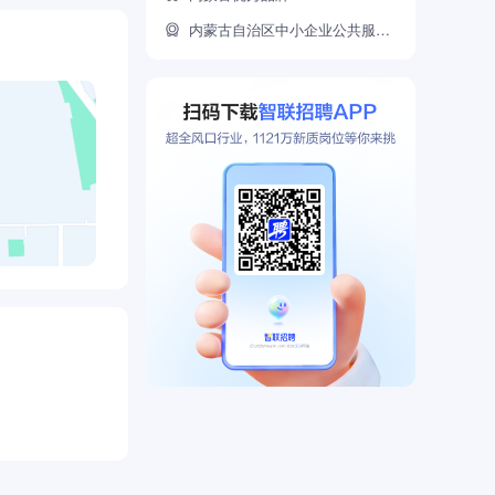
绩效评价等高
内蒙古自治区中小企业公共服务示范平台
、专业授课等
，为员工提供
建等福利，专
目标，沃德就