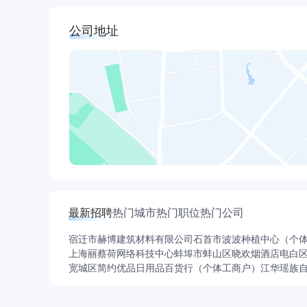
公司客户涵盖上市公司、大型国企、政府平台、
公司地址
含金量、高难度项目。
4. 全国化布局，透明无壁垒晋升通道
纵向搭建专员→项目负责人→部门经理→合伙人
5. 优质政企资源，赋能个人品牌打造
长期对接各级税务、财政、司法、科技部门，深
对外活动，积累优质行业人脉，打造个人专业IP
四、企业魅力与发展保障
稳定靠谱的发展平台：坚守合规执业底线，经营
长期稳定的职业发展阵地。
纯粹温暖的团队氛围：以人为本、党建赋能，团
最新招聘
热门城市
热门职位
热门公司
注员工专业成长与身心兼顾。
宿迁市赫博建筑材料有限公司
石首市波波种植中心（个
五、人才理念
上海丽蔡荷网络科技中心
蚌埠市蚌山区晓欢烟酒店
电白
沃德坚持“以人为本、以德留人、德才兼备”的人
宽城区简约优品日用品百货行（个体工商户）
江华瑶族
为你提供广阔舞台、充足资源，助力你实现职业
六、薪酬福利体系