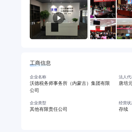
（一）沃德税务师事务所
主打高端、全周期涉税服务，涵盖税务代理、全
调、税务司法鉴证等核心业务；专项承接高新企
服务，可专业解决股权并购、破产重整、税企争
（二）中路华辰会计师事务所
拥有财政、司法双重权威执业资质，是全区政企
项资金专项审计；高新、软件企业研发专项审计；
工商信息
算绩效评价、经济案件司法审计，业务含金量高
三、核心竞争优势（双平台核心亮点）
企业名称
法人代
1. 双龙头全牌照平台，职业赛道远超同行
沃德税务师事务所（内蒙古）集团有限
唐培
入职即可同步接触税务、审计、评估、合规、资
公司
复合型财税人才，职业选择更多、发展上限更高
企业类型
经营状
2. 行业大咖带队，零基础也能快速成才
其他有限责任公司
存续
核心团队，实战经验丰富。公司搭建完善的新人
目履历。
3. 高端项目充足，成长速度翻倍