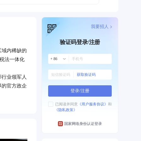
我要招人 >
验证码登录/注册
区域内稀缺的
税法一体化
+ 86
获取验证码
师行业领军人
厚的官方政企
登录/注册
范平台、内蒙
已阅读并同意
《用户服务协议》
和
《隐私政策》
度遥遥领先。
、资本市场
国家网络身份认证登录
客户。