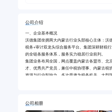
公司介绍
一、企业基本概况
沃德集团坐拥两大内蒙古行业头部核心主体：沃
税务+审计双龙头综合服务平台。集团深耕财税
的全链条服务体系，服务实力稳居行业前列。
集团业务布局全国，网点覆盖内蒙古各盟市、北
才、优秀共产党员，兼任中税协理事、内蒙古税
资源与行业影响力，多次受邀为税务机关、大型
凭借极致的专业服务与优良口碑，集团斩获TSC
古优秀中介机构、行业推荐品牌等多项官方重磅
中路华辰深耕审计三十余年，是内蒙古首家AAA
公司相册
全资质，多次获评行业先进基层党组织，服务覆
二、核心业务范围