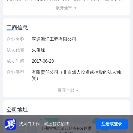
计、施工运维等环节形成全产业链服务能力，业务覆盖海上
展开全部
风电、油气平台及跨洋通信等领域。
公司核心团队深耕海洋工程行业多年，具备大型复杂项目执
工商信息
行经验，2023年参与实施的多个海洋能源项目中标总额达
10.15亿元，项目范围涉及亚洲、欧洲及中东地区，展现了国
企业名称
亨通海洋工程有限公司
际化项目交付能力。作为亨通光电控股子公司，公司通过持
法人代表
朱俊峰
续技术创新强化竞争力，在海底电缆敷设、海洋环境适应性
技术等方面形成差异化优势。
成立时间
2017-06-29
目前，公司正加速拓展全球海洋能源市场，深度参与海上风
企业类型
有限责任公司（非自然人投资或控股的法人独
电、海洋油气资源开发等清洁能源基础设施建设，致力于成
资）
为海洋工程领域具有技术引领力的专业服务商。
展开全部
（本介绍由DeepSeek AI智能生成，仅供参考）
公司地址
注册或登录
找风口工作，就上智联招聘
苏州常熟市沿江经济开发区通