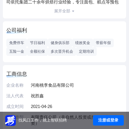
司依托集团二十余年烘焙行业经验，专注面包、糕点等预包
装食品的生产与销售，产品涵盖短保面包、节日糕点等多个
展开全部
品类，通过现代化生产线与智能化管理体系保障产品品质稳
定。
公司福利
作为桃李面包全国战略布局的重要生产基地，公司共享集团
研发中心的技术支持与供应链资源，严格执行ISO22000食品
免费停车
节日福利
健身俱乐部
绩效奖金
带薪年假
安全管理体系，从原料采购到终端配送实现全流程质量管
五险一金
全额社保
多次晋升机会
定期培训
控。目前产品已覆盖河南及周边省份商超、便利店等零售终
端，逐步形成中原地区烘焙食品供应网络。企业秉承“让更多
人吃上健康食品”的使命，注重生产工艺革新与人才梯队建
工商信息
设，致力于通过持续的技术升级推动烘焙行业高质量发展。
（本介绍由DeepSeek AI智能生成，仅供参考）
企业名称
河南桃李食品有限公司
法人代表
祝胜鑫
成立时间
2021-04-26
企业类型
有限责任公司（非自然人投资或控股的法人独
注册或登录
找风口工作，就上智联招聘
资）