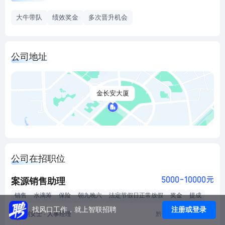
新平台，改变中国法律服务行业，让法律服务之光照耀更多
大牛带队
绩效奖金
多次晋升机会
普罗大众； 2、 聚赋极度重视人才培养与成长体系塑造，为
每一位新员工提供充分的成长空间与岗位发展可能性，加入
聚赋就等于进入商学院+法学研究院+销售训练营； 3、 聚赋
公司地址
充分尊重人性，力图打造单纯高效友善的职场环境，拒绝潜
规则、内耗、派系斗争，每一位员工都能在职场中感受到尊
重与尊严； 4、 聚赋提供非常有竞争力和全面人性化的薪酬
金长安大厦
体系，多劳者多得，多服务者多得，多奉献者多得，多带教
他人者多得，多裂变复制者多得； 5、 聚赋提供公正公开透
明阳光的晋升体系，拒绝空泛的画饼与虚无的承诺，每一位
员工的升职加薪都将建立在定期、明确且结果公开公示的评
选机制之下； 6、 聚赋提倡内部服务与相互赋能，部门之间
公司在招职位
打破隐形壁垒，层级之间扁平化管理，不轻视每一个人的意
5000-10000元
案源销售助理
见，不忽略每一个人的声音，不低估每一个人的能量，不放
弃每一个人的可能性。
销售
水滴筹
保险
朝九晚六
法定节假日正常放假
奖金
提成
签单奖励
五险一金
过节礼品
生日会
春节年假
带薪培训
注册或登录
找风口工作，就上智联招聘
刘女士 · 人事经理
黔西南 兴义市 黄草街道
技能培训