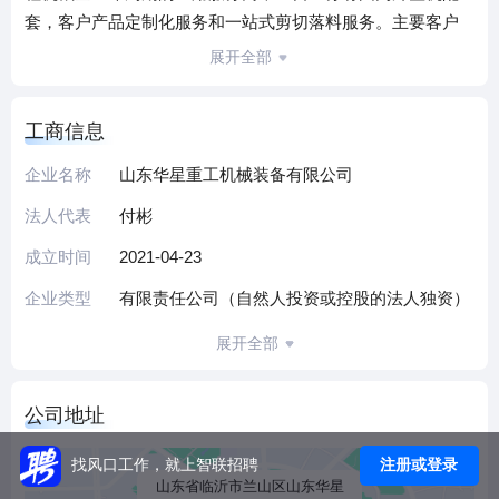
套，客户产品定制化服务和一站式剪切落料服务。主要客户
有山东临工、临工重机、沃尔沃、利勃海尔等，产品远销
展开全部
欧、美、澳等国家和地区。公司先后取得ISO9001、
ISO14001、ISO3834体系认证，引进ERP、MES等数智化管
工商信息
理系统，拥有各类大型高端设备600余台，制造能力强，技术
国内领先。
企业名称
山东华星重工机械装备有限公司
产品采用公司自制的高强、耐磨等新材料，可减重30%，减少
法人代表
付彬
碳排放40%，达到国内领先水平；产品制造方面，采用自动
化、智能化的新装备和新工艺，实现24小时连续生产，减人
成立时间
2021-04-23
的同时大幅提高了生产效率；通过ERP、MES等新信息技术
企业类型
有限责任公司（自然人投资或控股的法人独资）
的应用，实现了L型信息化生产指挥，既数字化平台每天直接
向每个岗位员工发送生产指令，让每个员工都能清楚地知道
展开全部
要干什么、怎么干、怎么检查，从而实现数字化的管理、智
能化的生产。经过四十多年的发展，华星已成为全国单体最
公司地址
大的工程机械结构件生产企业，是山东省智能工厂、省级“专
精特新”企业。
注册或登录
找风口工作，就上智联招聘
（本介绍由DeepSeek AI智能生成，仅供参考）
山东省临沂市兰山区山东华星