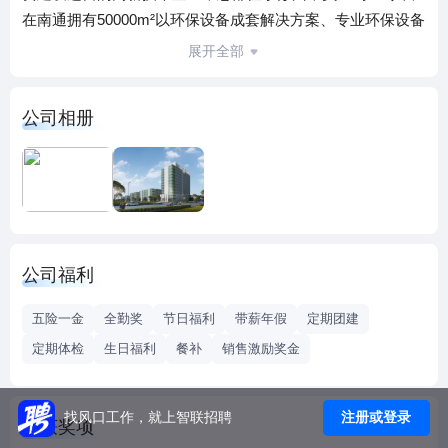
在南通拥有50000m²以环保设备成套解决方案、专业环保设备
制造为基础的高端制造产业基地，通过现代化的智能制造技
展开全部
术，为客户提供项目咨询、规划设计、建设运营、项目运
维、数据服务等全过程解决方案。 目前公司已获得市级、省
公司相册
级、国家级等多项荣誉资质及一百余项国家专利技术，具有
建筑机电安装工程专业承包资质、环保工程专业承包资质、
专精特新企业、高新技术企业、江苏省民营科技企业、固废
资源化综合处理及设备系统工程技术研究中心等，同时引进
欧洲先进技术，与国内众多科研院所、环保机构、智能设备
应用企业达成战略合作，通过产、学、研深度融合，以项目
公司福利
为依托、以科技创新为引领，在引进、整合欧美等发达国家
固废处理和资源化利用领域的先进经验、技术、工艺的基础
五险一金
全勤奖
节日福利
带薪年假
定期团建
上，进行关键设备技术、关键系统的创新开发，力争成为中
定期体检
生日福利
餐补
销售激励奖金
国领先的固废低碳资源化综合解决方案集成服务供应商。 公
司始终坚持创新驱动发展，对项目进行定制化研发与适用性
改进，在核心技术和制造工艺方面持续突破，构建“多产品、
注册或登录
找风口工作，就上智联招聘
荣获奖项
多类型、多工艺”产业体系。迄今为止，公司承建满足国家标