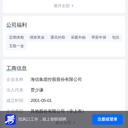
信始终处在全球行业前列；在智慧交通、精准医疗和光通信
展开全部
等新动能B2B产业，海信也占据了全国乃至全球领先位置。家
电板块与科技板块相得益彰，海信正在实现由传统“家电公
公司福利
司”向“高科技公司”的华丽转身。
定期体检
绩效奖金
通讯补助
采暖补贴
带薪年假
包住
五险一金
工商信息
企业名称
海信集团控股股份有限公司
法人代表
贾少谦
成立时间
2001-05-01
企业类型
其他股份有限公司（非上市）
注册或登录
找风口工作，就上智联招聘
展开全部