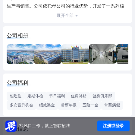
生产与销售。公司依托母公司的行业优势，开发了一系列核
心技术和生产装备，使锂云母资源能够高值化清洁利用。 该
展开全部
技术已被专家认定为国际优秀水平。公司取得了多个发明专
利、1SO9001认证、国家高新技术企业认定以及专精特新企
公司相册
业等证书。金德锂将继续积极布局未来新兴材料产业，以锂
电池正极材料为支柱，以多品种材料为依托，与上下游企业
共同发展。
公司福利
包吃住
定期体检
节日福利
住房补贴
健身俱乐部
多次晋升机会
绩效奖金
带薪年假
五险一金
带薪病假
注册或登录
找风口工作，就上智联招聘
工商信息