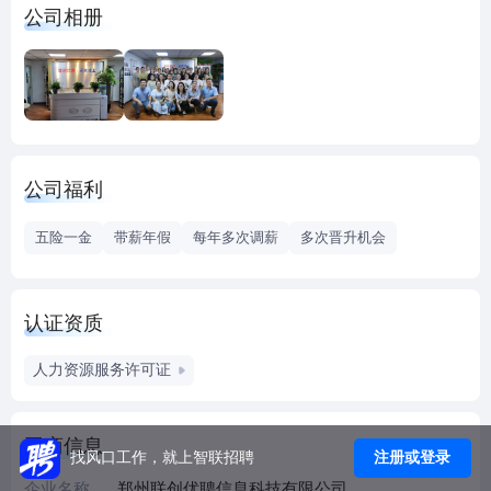
公司相册
案例最多、经理人口碑最佳的猎头公司。
线上互联网猎头：2019年以郑州为总部组建线上互联网团
队，是郑州第一家以线上平台合作为核心的猎头公司。
零售店员店长小猎头、RPO招聘业务：行业涉及3C通讯、餐
公司福利
饮、商超、鞋服、日化、珠宝首饰、新能源汽车等，以店长
和高级专员的小猎头项目为主，2020年开始目前已积累有20
五险一金
带薪年假
每年多次调薪
多次晋升机会
万该领域各类店长层级人员，高峰期单月录用店长超过100
人，是目前在零售店员店长小猎头项目方向极具竞争力的招
聘团队。
认证资质
医药大健康猎头：2022年由互联网团队转型的业务，通过运
人力资源服务许可证
营合资公司猎上网河南分公司，团队开发和维护了大量的医
药、医疗客户，客户多，职位多，目前产出效果良好。
工商信息
注册或登录
找风口工作，就上智联招聘
企业名称
郑州联创优聘信息科技有限公司