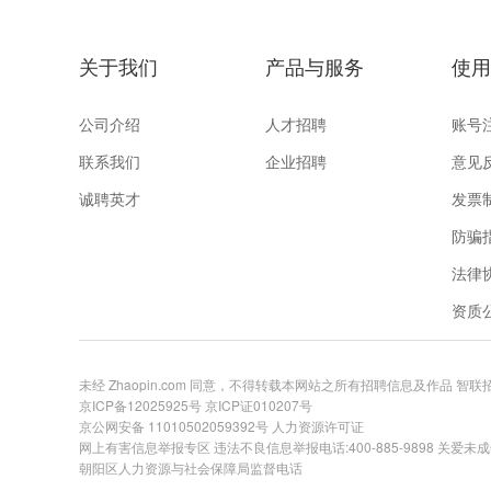
关于我们
产品与服务
使用
公司介绍
人才招聘
账号
联系我们
企业招聘
意见
诚聘英才
发票
防骗
法律
资质
未经 Zhaopin.com 同意，不得转载本网站之所有招聘信息及作品 智
京ICP备12025925号
京ICP证010207号
京公网安备 11010502059392号
人力资源许可证
网上有害信息举报专区
违法不良信息举报电话:400-885-9898 关爱未成年举
朝阳区人力资源与社会保障局监督电话