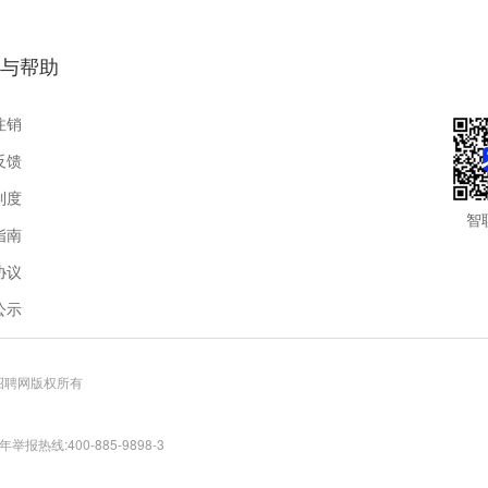
与帮助
注销
反馈
制度
智
指南
协议
公示
联招聘网版权所有
报热线:400-885-9898-3