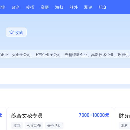
副业
政企
校招
高薪
海归
驻外
测评
职Q
司
收藏
、上市企业子公司、专精特新企业、高新技术企业、政府供应商、国企供应商、战略性新兴领域创新能力、薪资水平全省同行前5%、A级纳税人、拥有节能环保技术、专利授权量同领域前5%、技术布局行业领先、集团成员、权威管理体系认证、创新型中小企业、大学生就业贡献、拥有专利、2025年公开项目中标、拥有绿色资质、拥有工艺创新能力、拥有著作权、软件研发量位于同行前40%、2025年度软件研发量增长
综合文秘专员
财务
元
7000-10000元
本科
公文写作
会务活动
本科