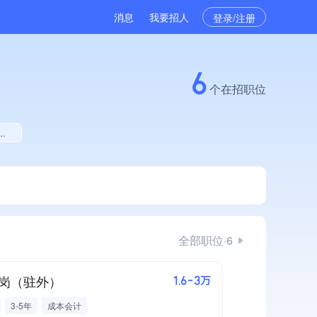
消息
我要招人
登录/注册
6
个在招职位
全部职位·6
岗（驻外）
1.6-3万
3-5年
成本会计