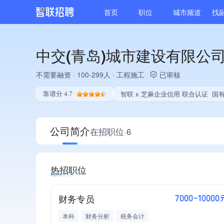
首页
职位
城市频道
找
中交(青岛)城市建设有限公
不需要融资
·
100-299人
·
工程施工
已审核
智联 x 芝麻企业信用 联合认证
国有企业、央企子公司
靠谱分 4.7
公司简介
在招职位·6
热招职位
财务专员
7000-10000
本科
财务分析
税务会计