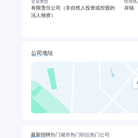
企业类型
经营状
自主可控，推动国内高端介入器械产业链整体能
有限责任公司（非自然人投资或控股的
存续
对带动区域医疗器械产业链发展具有重要引领作
法人独资）
研发项目——瑛泰医疗山东研发创新中心，该项目投
泰医疗科技有限公司。项目重点统合“医校企”资
医疗器械产品开发，搭建医校企创新联合体，推
生物医疗行业转型升级，助力产学研高质量发展
公司地址
最新招聘
热门城市
热门职位
热门公司