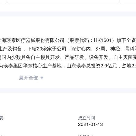
海瑛泰医疗器械股份有限公司（股票代码：HK1501）旗下全
、生产及销售，下辖20余家子公司，深耕心内、外周、神经、骨科
是国内少数具备自主模具开发、产品研发、设备开发、自主灭菌
为瑛泰集团华东核心生产基地，山东瑛泰总投资2.9亿元，占地2.
式投产，当年即实现产值3000余万元，达成“投产即见效”的良好开
展开全部
、神经等严肃医疗领域的同时，积极拓展健康食品、皮肤抗衰等
、化妆品、食品等多品类生产。 公司高度重视科技创新，2025
介入手术器械包等6款核心产品，同步推进嗅觉障碍辅助治疗器械
A认证，顺利通过欧盟CE委托生产审核，预计2026年出口额可达
大学、青岛大学开展医用介入器械用高分子材料PEBAX和FEP
表
成立时间
2021-01-13
术攻关与国产替代产业化，破解产业共性瓶颈，补齐行业发展的
领先、国际先进的介入器械与生物材料创新制造平台，助力我国