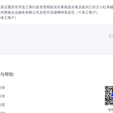
凉茶店
重庆市开县工商行政管理局
新吴区果香甜水果店
老河口市王小红养
苏州展睿企业服务有限公司
东莞市清溪啊坤美发店（个体工商户）
个体工商户）
页
与帮助
注销
反馈
制度
智