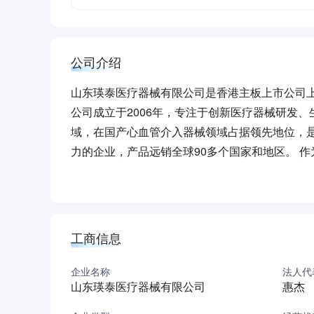
公司介绍
山东瑛泰医疗器械有限公司是香港主板上市公司上
公司成立于2006年，专注于创新医疗器械研发
域，在国产心血管介入器械领域占据领先地位，
力的企业，产品远销全球90多个国家和地区。 作
米，建筑面积4.82万平方米，于2025年3月正
母公司深厚的技术积淀与市场优势，在深耕心内
建成各类净化车间6000余平方米，涵盖医疗器械
营业收入比重超9%，已成功量产造影剂推入器、
工商信息
产品的研发与注册申报；已有5个产品获得美国FD
元。公司秉持“创新服务健康”理念，联合大连理工
企业名称
法人代
山东瑛泰医疗器械有限公司
惠杰
改性研究、介入支架用异形聚酯覆膜织物关键技
解长期困扰行业发展的“卡脖子”难题，打造国内