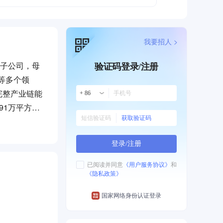
我要招人 >
资子公司，母
验证码登录/注册
等多个领
完整产业链能
+ 86
91万平方
获取验证码
局。公司依托
消费品赛道，
登录/注册
年研发投入占
等10余项新
已阅读并同意
《用户服务协议》
和
《隐私政策》
1500余万
材料的高性能
国家网络身份认证登录
关键短板，破
高端医疗器械