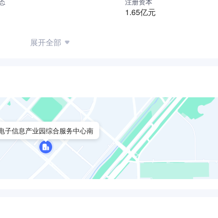
态
注册资本
力跃升。同时作为日照经开区首个研发实力强、发展前景好的医
1.65亿元
用。 为进一步强化研发创新能力，瑛泰集团同步在日照经开区投
资1.1亿元，占地15亩，规划建筑面积7000余平方米，已注
展开全部
源，打造“产学研”融合基地，通过医院、高校、企业三方联动，开
动创新成果孵化转化。目前项目整体设计方案已确定，建成后将
。
电子信息产业园综合服务中心南