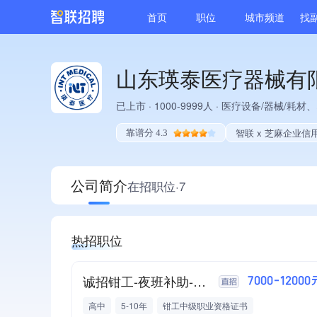
首页
职位
城市频道
找
山东瑛泰医疗器械有
已上市
·
1000-9999人
·
医疗设备/器械/耗材、
智联 x 芝麻企业信
靠谱分 4.3
公司简介
在招职位·7
热招职位
诚招钳工-夜班补助-有餐补
7000-12000
高中
5-10年
钳工中级职业资格证书