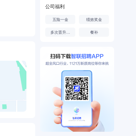
疗器械项目，
公司福利
资建设配套
五险一金
绩效奖金
册成立山东瑛
展源头创新
多次晋升机会
餐补
有效带动区域