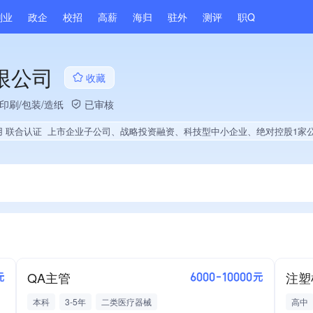
副业
政企
校招
高薪
海归
驻外
测评
职Q
限公司
收藏
印刷/包装/造纸
已审核
用 联合认证
上市企业子公司、战略投资融资、科技型中小企业、绝对控股1家公司、薪资水平全省同行前50%、旗下品牌同行前10%、A级纳税人、多产业布局、拥有
QA主管
注塑
元
6000-10000元
本科
3-5年
二类医疗器械
高中