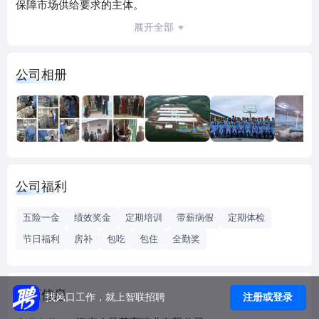
保障市场供给要求的主体。
公司根植于中国第三大垦区，始终坚持生态化、无害化、规
展开全部
模化养殖，计划2025年实现年出栏150万头的目标，逐步建立
饲料加工、种猪繁育、肉猪养殖、屠宰加工、环保治理、产
公司相册
品营销、兽医防疫等七大体系，形成特色猪肉产品品牌，将
生猪产业打造成海南农垦的新名片。
海垦集团各项改革走在全国垦区前列。海垦猪业的快速发展
是海垦控股集团积极推进垦区改革的重大成果。公司将紧紧
把握海南建设自由贸易港的重要机遇，依托海南农垦优势，
坚持“创新、协调、绿色、开放、共享”的发展理念，打造海南
公司福利
农垦新的增长极，再创新辉煌！
五险一金
绩效奖金
定期培训
带薪病假
定期体检
节日福利
房补
包吃
包住
全勤奖
工商信息
注册或登录
找风口工作，就上智联招聘