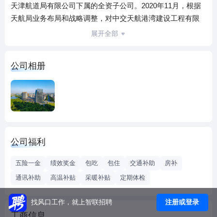
天津航道局有限公司下属的全资子公司。2020年11月，根据
天航局业务布局和战略调整，对中交天航港湾建设工程有限
公司和中交天津航道局有限公司上海分公司进行战略整合，
展开全部
华东公司应运而生。
公司立足华东区域市场，积极开展经营并组织实施水利市
公司相册
政、生态环保、江河湖水环境治理、园林绿化等业务，施工
足迹遍布京津冀、永定河流域、长三角、华中和西南等主要
区域，立志打造成为“市场信赖、社会尊重、员工幸福，具有
较高知名度的水利、市政工程建设专业化公司”。
中交（苏州）城市开发建设有限公司及前身先后荣获全国优
秀施工企业、全国守合同重信用企业、全国水运工程建设优
公司福利
秀施工企业、全国交通运输行业文化建设卓越单位、全国青
年文明号、天津市优秀诚信施工企业、天津市AAA级劳动关
五险一金
绩效奖金
包吃
包住
交通补助
房补
系和谐企业、天津市五一劳动奖章等荣誉称号。
通讯补助
高温补贴
采暖补贴
定期体检
注册或登录
找风口工作，就上智联招聘
工商信息