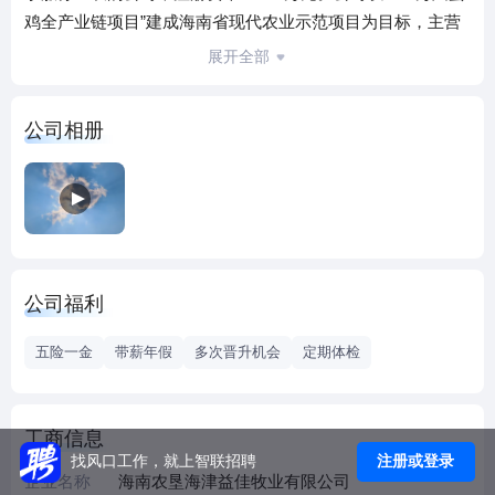
鸡全产业链项目”建成海南省现代农业示范项目为目标，主营
畜禽养殖、销售;鸡蛋及蛋制品的加工、销售;饲料的生产、销
展开全部
售;饲料原料、添加剂销售;有机肥加工、销售;养殖技术支持及
服务。公司先后取得出口管理认证及NSF无抗、可生食认证
公司相册
等多项极具含金量的认证，已发展成为海南省重点农业产业
化项目，是海南省助力自贸港建设的核心力量。
公司福利
五险一金
带薪年假
多次晋升机会
定期体检
工商信息
注册或登录
找风口工作，就上智联招聘
企业名称
海南农垦海津益佳牧业有限公司