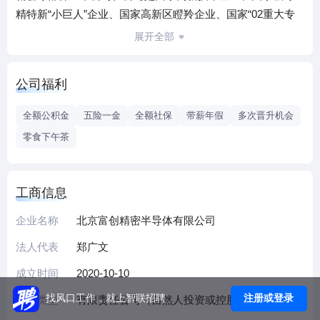
精特新“小巨人”企业、国家高新区瞪羚企业、国家“02重大专
项”及国家智能制造新模式应用项目承担单位。
展开全部
公司是全球为数不多的能够量产应用于7纳米工艺制程半导体
设备的精密零部件制造商，结合多年的研发与实践，在精密
公司福利
机械制造、表面处理特种工艺、焊接、组装等关键制造工艺
上能力领先。
全额公积金
五险一金
全额社保
带薪年假
多次晋升机会
零食下午茶
工商信息
企业名称
北京富创精密半导体有限公司
法人代表
郑广文
成立时间
2020-10-10
注册或登录
找风口工作，就上智联招聘
企业类型
有限责任公司（自然人投资或控股的法人独资）