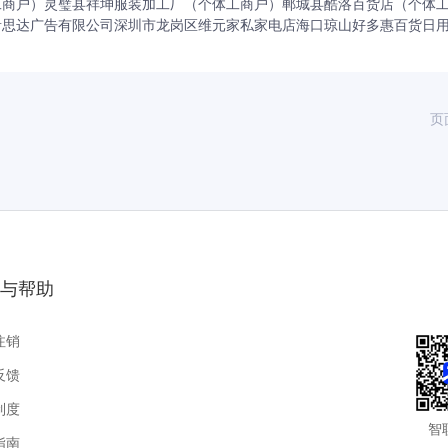
工商户）
灵璧县祥坤服装加工厂（个体工商户）
郸城县酷洛百货店（个体
音思达广告有限公司
深圳市龙岗区维元家私家电店
海口琼山好多惠百货日
司
页
与帮助
注销
反馈
制度
智
指南