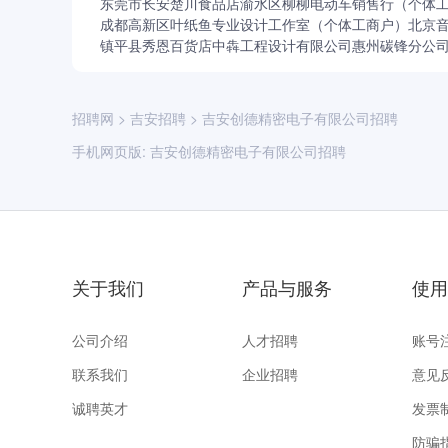
东莞市长安楚川食品店
渝水区柳柳电动车销售行（个体
成都高新区叶纸鱼专业设计工作室（个体工商户）
北京
镇平县秀恩百货店
中犇工程设计有限公司惠州碳锋分公
招聘网
>
吉安招聘
>
吉安创德精密电子有限公司招聘
手机网页版:
吉安创德精密电子有限公司招聘
关于我们
产品与服务
使用
公司介绍
人才招聘
账号
联系我们
企业招聘
意见
诚聘英才
发票
防骗