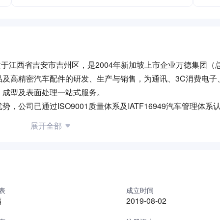
位于江西省吉安市吉州区，是2004年新加坡上市企业万德集团（
品及高精密汽车配件的研发、生产与销售，为通讯、3C消费电子
、成型及表面处理一站式服务。
公司已通过ISO9001质量体系及IATF16949汽车管理体系
力，可满足客户从产品开发到批量生产的全流程需求。
展开全部
创新与品质管控，通过数字化管理优化生产效率，持续为通讯设
为区域内电子制造领域的专业服务商。
表
成立时间
福
2019-08-02