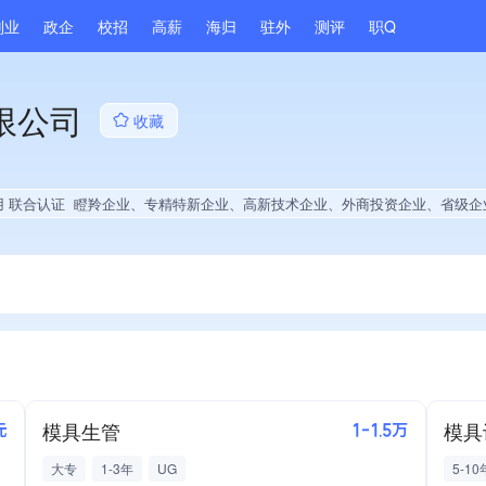
副业
政企
校招
高薪
海归
驻外
测评
职Q
限公司
收藏
用 联合认证
瞪羚企业、专精特新企业、高新技术企业、外商投资企业、省级企业技术中心、战略性新兴领域创新能力、薪资水平全省同行前50%、连续2年A级纳税人、拥有节能环保技术、拥有自主品牌、拥有发明专利、专利授权量同领域前20%、技术布局行业领先、权威管理体系认证、
模具生管
模具
元
1-1.5万
大专
1-3年
UG
5-10