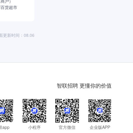
工商户）
用百货超市
面更新时间：08.06
智联招聘 更懂你的价值
联app
小程序
官方微信
企业版APP