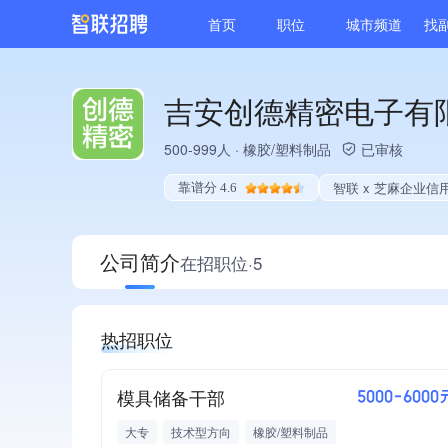
首页
职位
城市频道
找
吉安创德精密电子有
500-999人
·
橡胶/塑料制品
已审核
智联 x 芝麻企业信
靠谱分 4.6
公司简介
在招职位·5
热招职位
模具储备干部
5000-6000
大专
技术型方向
橡胶/塑料制品