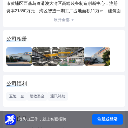
市黄埔区西基岛粤港澳大湾区高端装备制造创新中心，注册
资本21850万元，湾区智造一期工厂占地面积11万㎡，建筑面
积4.4万㎡，引进了三一集团最先进的PMS智能装备系统和
展开全部
ERP系统，并配备了划线机器人和布模机器人，拥有2条自动
生产线，是国内少有自动化水平达到工业4.0标准的预制构件
公司相册
生产基地，被授予“粤港澳大湾区绿色建造科技创新展示平
台”，湾区智造工厂是华南地区规模最大、技术最先进的装配
式工厂之一，年设计产能可达20万立方米。湾区智造以研发
设计为引领、智能制造为核心，孵化创新为支撑、产业运营
为突破的发展思路，致力为客户提供装配式建筑方案设计、
产品研发、智能制造、装配施工、运营维护等项目全生命周
公司福利
期解决方案，未来将通过整合现代建筑全产业链资源，打造
集绿色低碳基地、智能制造基地、孵化创新基地、投资运营
五险一金
绩效奖金
通讯补助
平台、仓储物流组团，形成产业引领、企业聚焦、绿色环保
的现代建筑产业平台。湾区智造诚邀有志于BIM应用设计、智
能制造、建筑工业化新技术、新装备及装配式建筑有关配套
工商信息
注册或登录
找风口工作，就上智联招聘
设备研发的优秀人才入职加盟，携手打造国家级装配式建筑