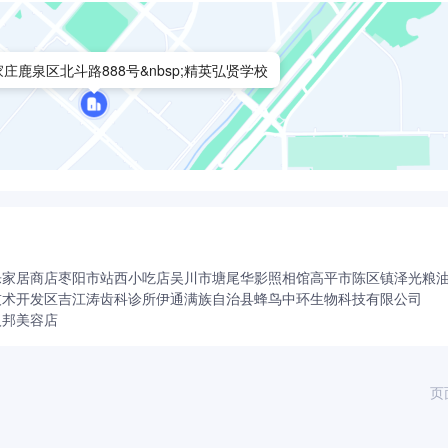
庄鹿泉区北斗路888号&nbsp;精英弘贤学校
乐家居商店
枣阳市站西小吃店
吴川市塘尾华影照相馆
高平市陈区镇泽光粮
技术开发区吉江涛齿科诊所
伊通满族自治县蜂鸟中环生物科技有限公司
人邦美容店
页