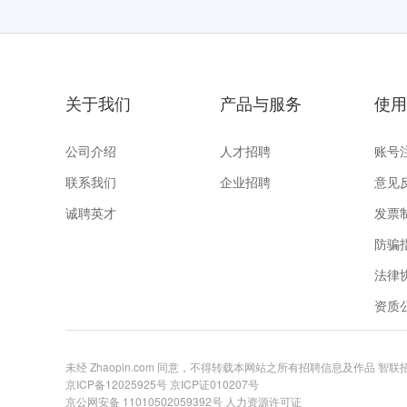
关于我们
产品与服务
使用
公司介绍
人才招聘
账号
联系我们
企业招聘
意见
诚聘英才
发票
防骗
法律
资质
未经 Zhaopin.com 同意，不得转载本网站之所有招聘信息及作品 智
京ICP备12025925号
京ICP证010207号
京公网安备 11010502059392号
人力资源许可证