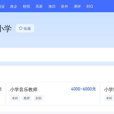
副业
政企
校招
高薪
海归
驻外
测评
职Q
小学
收藏
小学音乐教师
小学
元
4000-6000元
本科
教师
全职
本科