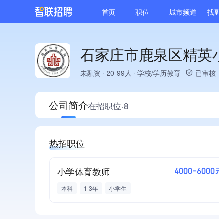
首页
职位
城市频道
找
石家庄市鹿泉区精英
未融资
·
20-99人
·
学校/学历教育
已审核
公司简介
在招职位·8
热招职位
小学体育教师
4000-6000
本科
1-3年
小学生