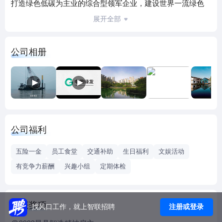
打造绿色低碳为主业的综合型领军企业，建设世界一流绿色
产业集团。
展开全部
中国绿发聚焦主责主业，大力开展绿色能源、绿色科技等绿
色低碳产业投资，积极实施低碳城市等城乡开发运营管理，
公司相册
广泛开展文化、旅游、康养产业及相关贸易与服务，加快产
业布局优化和结构调整，积极探索绿色低碳产业发展新路
径，形成了以绿色能源、幸福产业、低碳城市、战略性新兴
产业投资等为发展方向的全国性产业布局。
公司福利
五险一金
员工食堂
交通补助
生日福利
文娱活动
有竞争力薪酬
兴趣小组
定期体检
荣获奖项
注册或登录
找风口工作，就上智联招聘