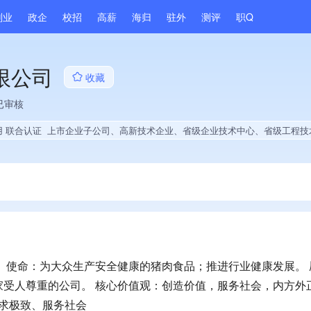
副业
政企
校招
高薪
海归
驻外
测评
职Q
限公司
收藏
已审核
用 联合认证
上市企业子公司、高新技术企业、省级企业技术中心、省级工程技术研究中心、战略性新兴领域创新能力、薪资水平全省同行前5%、A级纳税人、多产业布局、拥有节能环保技术、拥有发明专利、专利授权量同领域前5%、技术布局行业领先、拥有绿色低碳技术、集团成员、大学生就业贡献、拥有工艺创新能力、拥有美术作品、
 使命：为大众生产安全健康的猪肉食品；推进行业健康发展。 
家受人尊重的公司。 核心价值观：创造价值，服务社会，内方外
追求极致、服务社会