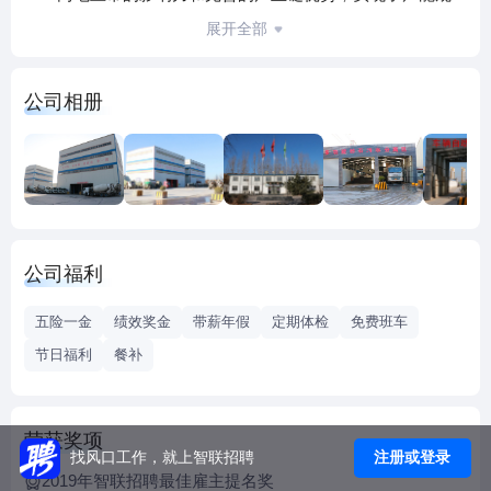
模的快速扩张，并取得了预拌混凝土行业的最高资质。
展开全部
公司相册
公司福利
五险一金
绩效奖金
带薪年假
定期体检
免费班车
节日福利
餐补
荣获奖项
注册或登录
找风口工作，就上智联招聘
2019年智联招聘最佳雇主提名奖