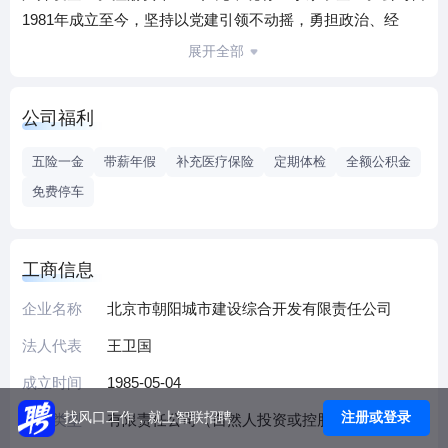
1981年成立至今，坚持以党建引领不动摇，勇担政治、经
济、社会三大责任，以企业高质量发展助力经济社会高质量
展开全部
发展，已累计开发土地896.8公顷，建成各类建筑446.8万平方
米，其中定向安置房总建筑规模达180万平方米。十四五时
公司福利
期，公司将继续立足保障政府民生工程，以政策性房地产开
发、物业资产管理及老旧小区改造为主要发展方向，以实现
五险一金
带薪年假
补充医疗保险
定期体检
全额公积金
国有资产保值增值及打造现代化企业集团为目标，努力为朝
免费停车
阳区经济社会发展和城市建设作出更大贡献。
工商信息
企业名称
北京市朝阳城市建设综合开发有限责任公司
法人代表
王卫国
成立时间
1985-05-04
注册或登录
找风口工作，就上智联招聘
企业类型
有限责任公司（自然人投资或控股的法人独资）