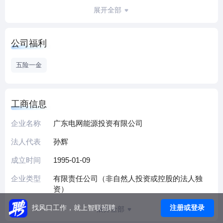
化售电、金融服务五大业务板块，以“背靠电网、面向市场，
展开全部
致力于为客户提供更好的能源服务”为经营理念，打造“柔性负
荷”集成商。
公司福利
五险一金
工商信息
企业名称
广东电网能源投资有限公司
法人代表
孙辉
成立时间
1995-01-09
企业类型
有限责任公司（非自然人投资或控股的法人独
资）
注册或登录
找风口工作，就上智联招聘
展开全部