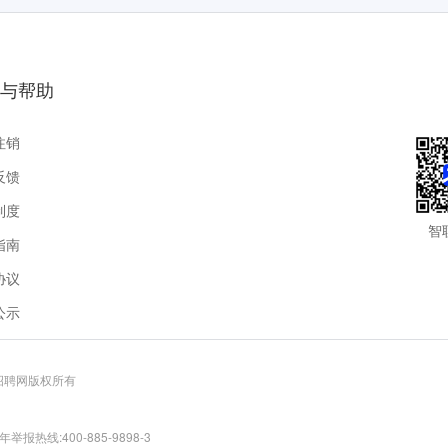
与帮助
注销
反馈
制度
智
指南
协议
公示
联招聘网版权所有
报热线:400-885-9898-3