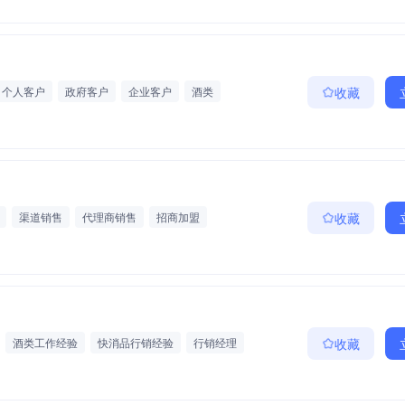
个人客户
政府客户
企业客户
酒类
收藏
快速消费品
渠道销售
代理商销售
招商加盟
收藏
品
食品/饮料/酒水批发/零售/贸易
酒类工作经验
快消品行销经验
行销经理
收藏
化批发/零售/贸易
综合商贸