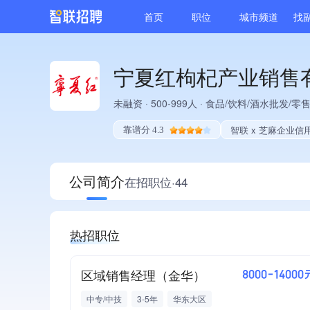
首页
职位
城市频道
找
宁夏红枸杞产业销售
未融资
·
500-999人
·
食品/饮料/酒水批发/零
智联 x 芝麻企业信
靠谱分 4.3
公司简介
在招职位·44
热招职位
区域销售经理（金华）
8000-14000
中专/中技
3-5年
华东大区