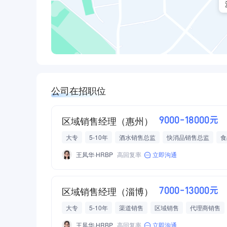
公司在招职位
区域销售经理（惠州）
9000-18000元
大专
5-10年
酒水销售总监
快消品销售总监
食
快速消费品
食品/饮料/酒水批发/零售/贸易
烟草/酒业
交
王凤华·HRBP
高回复率
立即沟通
通讯补助
五险
工龄奖
年终奖
包吃包住
区域销售经理（淄博）
7000-13000元
大专
5-10年
渠道销售
区域销售
代理商销售
食品/饮料/酒水批发/零售/贸易
交通补助
餐补
房补
定
王凤华·HRBP
高回复率
立即沟通