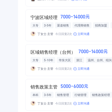
绩效奖金
包吃包住
宁波区域经理
7000-14000元
大专
3-5年
渠道销售
代理商销售
招商加盟
光瓶酒
舍得
江小白
宁波
西凤
酒
招商
丁女士·主管
今日回复2次
立即沟通
区域销售经理（台州）
7000-14000元
大专
5-10年
华东大区
浙江
温州、台州、绍兴
企业客户
KA大客户
个人客户
酒水
快递消费
丁女士·主管
今日回复2次
立即沟通
销售政策主管
5000-6000元
本科
3-5年
销售管理
行销管理
销售政策经理
行销总监
销售管理总监
食品/饮料/酒水批发/零售/贸易
日
丁女士·主管
今日回复2次
立即沟通