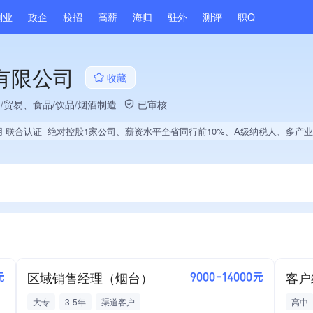
副业
政企
校招
高薪
海归
驻外
测评
职Q
有限公司
收藏
售/贸易、食品/饮品/烟酒制造
已审核
用 联合认证
绝对控股1家公司、薪资水平全省同行前10%、A级纳税人、多产业布局
区域销售经理（烟台）
客户
元
9000-14000元
大专
3-5年
渠道客户
高中