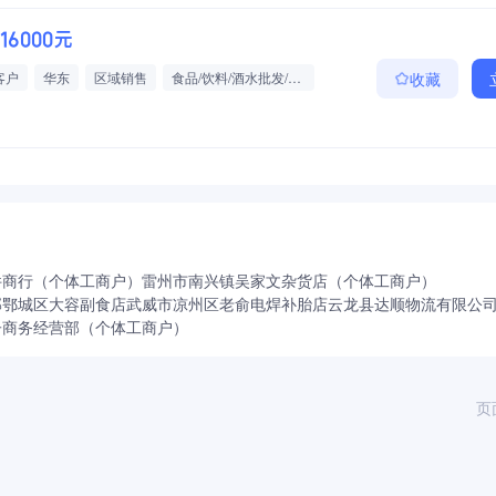
-16000元
客户
华东
区域销售
食品/饮料/酒水批发/零售/贸易
收藏
定期体检
带薪年假
通讯补助
包吃包住
件商行（个体工商户）
雷州市南兴镇吴家文杂货店（个体工商户）
部
鄂城区大容副食店
武威市凉州区老俞电焊补胎店
云龙县达顺物流有限公
子商务经营部（个体工商户）
页