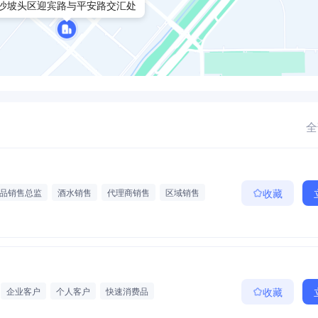
沙坡头区迎宾路与平安路交汇处
全
品销售总监
酒水销售
代理商销售
区域销售
收藏
通补助
餐补
房补
定期体检
带薪年假
企业客户
个人客户
快速消费品
收藏
期体检
带薪年假
通讯补助
五险
工龄奖