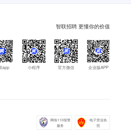
智联招聘 更懂你的价值
联app
小程序
官方微信
企业版APP
网络110报警
电子营业执
服务
照