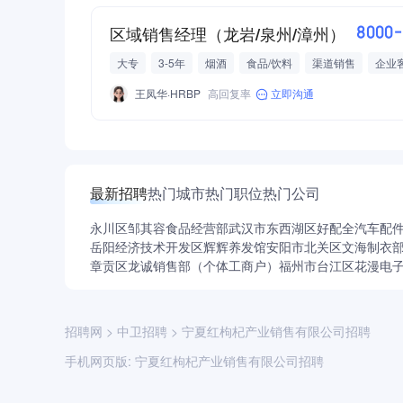
区域销售经理（龙岩/泉州/漳州）
8000
大专
3-5年
烟酒
食品/饮料
渠道销售
企业
快速消费品
烟草/酒业
交通补助
餐补
房补
王凤华·HRBP
高回复率
立即沟通
最新招聘
热门城市
热门职位
热门公司
永川区邹其容食品经营部
武汉市东西湖区好配全汽车配
岳阳经济技术开发区辉辉养发馆
安阳市北关区文海制衣
章贡区龙诚销售部（个体工商户）
福州市台江区花漫电
招聘网
>
中卫招聘
>
宁夏红枸杞产业销售有限公司招聘
手机网页版:
宁夏红枸杞产业销售有限公司招聘