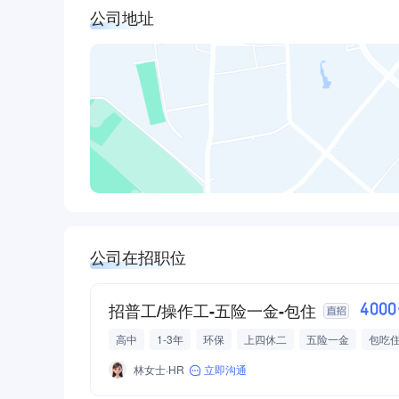
公司地址
公司在招职位
招普工/操作工-五险一金-包住
400
高中
1-3年
环保
上四休二
五险一金
包吃
林女士·HR
立即沟通