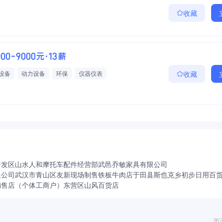
收藏
000-9000元·13薪
设备
动力设备
环保
仪器仪表
收藏
奖金
法定节假日三薪
年底双薪
话补
开发区山水人和摩托车配件经营部
武邑乔敏家具有限公司
限公司
武汉市青山区友新现场制售铁板牛肉店
于田县斯也克乡初步日用百
销售店（个体工商户）
东营区山风百货店
页