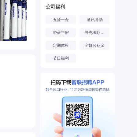
50多项核
公司福利
透膜产品及膜
五险一金
通讯补助
界先进的膜
统模式及经
带薪年假
补充医疗保险
致力于为客户
定期体检
全额公积金
。
节日福利
人蓄饮水工
赣州小寨村扶
，不断超越自