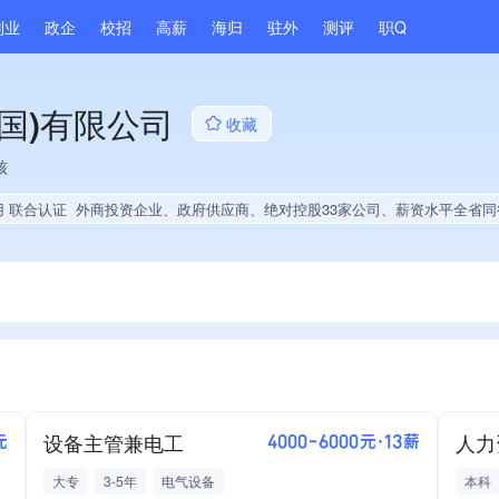
副业
政企
校招
高薪
海归
驻外
测评
职Q
国)有限公司
收藏
核
用 联合认证
外商投资企业、政府供应商、绝对控股33家公司、薪资水平全省同行前20%、A级纳税人、多产业布局、经营年限全国同行前15%、集团成员、权威管理体系
设备主管兼电工
人力
元
4000-6000元·13薪
大专
3-5年
电气设备
本科