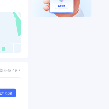
部职位·49
立即投递