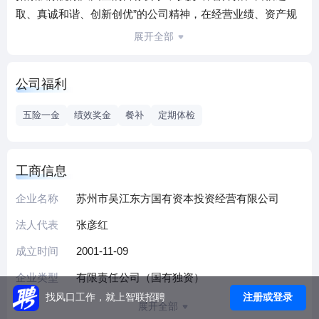
取、真诚和谐、创新创优”的公司精神，在经营业绩、资产规
模等各方面均取得跨越式发展。截至2019年底，公司注册资
展开全部
本34亿元，总资产160.71亿元，净资产103.52亿元，对外投资
企业27家，其中全资子公司9家，控股子公司5家，参股公司
公司福利
13家，涵盖银行、证券、保险、担保、科贷、基金、城市建
设等多个领域。
五险一金
绩效奖金
餐补
定期体检
公司作为地方金融股权投资平台，依托50亿元规模的区属产
投母基金，不断深化“围绕产业设立基金、做优基金引导产
业、依托产业引进人才、抓好人才推进项目、深化项目突显
工商信息
成效”的良性循环。通过规范运作苏州湾人才基金、区引导基
企业名称
苏州市吴江东方国有资本投资经营有限公司
金、科创基金、区域扶持基金及拨改投基金等政策性创投基
金，积极探索“基金+项目+人才”的“双招双引”新模式，扎实做
法人代表
张彦红
好中车、英诺赛科等区重大项目的服务和推进工作，全力推
成立时间
2001-11-09
进融湖发展公司运作等措施，服务政府中心工作和经济转型
升级，为高质量推进长三角生态绿色一体化发展战略，高要
企业类型
有限责任公司（国有独资）
求完成“两勇一快”各项任务，高标准打造“创新湖区”“乐居之
注册或登录
找风口工作，就上智联招聘
展开全部
城”贡献力量。