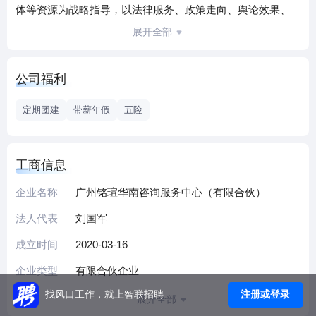
体等资源为战略指导，以法律服务、政策走向、舆论效果、
学者论坛为技术支撑，以综合服务为有机载体，打造服务于
展开全部
社会法治建设综合性平台。
公司福利
定期团建
带薪年假
五险
工商信息
企业名称
广州铭瑄华南咨询服务中心（有限合伙）
法人代表
刘国军
成立时间
2020-03-16
企业类型
有限合伙企业
注册或登录
找风口工作，就上智联招聘
展开全部