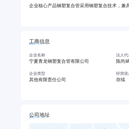
企业核心产品钢塑复合管采用钢塑复合技术，兼具
司成功中标拉萨市旁多引水工程钢塑复合管及管件
证，印证了产品技术实力与工程服务能力。
公司现有员工规模超千人，配备专业研发团队与生
统解决方案。未来将深化钢塑复合材料的创新应
工商信息
（本介绍由DeepSeek AI智能生成，仅供参考）
企业名称
法人代
宁夏青龙钢塑复合管有限公司
陈尚
企业类型
经营状
其他有限责任公司
存续
公司地址