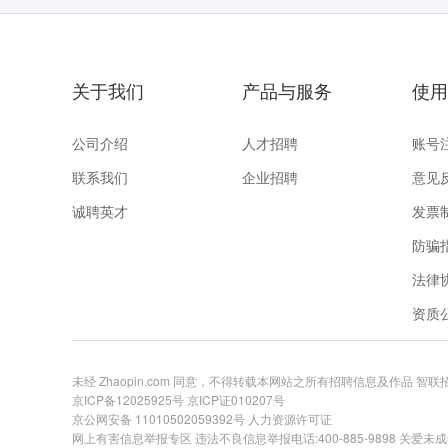
关于我们
产品与服务
使用
公司介绍
人才招聘
账号
联系我们
企业招聘
意见
诚聘英才
发票
防骗
法律
资质
未经 Zhaopin.com 同意，不得转载本网站之所有招聘信息及作品 智
京ICP备12025925号
京ICP证010207号
京公网安备 11010502059392号
人力资源许可证
网上有害信息举报专区
违法不良信息举报电话:400-885-9898 关爱未成年举