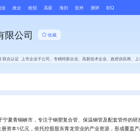
副业
政企
校招
高薪
海归
驻外
测评
职Q
有限公司
收藏
用 联合认证
上市企业子公司、专精特新企业、高新技术企业、政府供应商、上市企业供应商、国企供应商、战略性新兴领域创新能力、绝对控股1家公司、薪资水平全省同行前20%、A级纳税人、知名品牌供应商、多产业布局、拥有节能环保技术、拥有自主品牌、专利授权量同领域前10%、技术布局行业领先、集团成员、权威管理体系认证、权威产品认证、拥有专利、2025年公开项
位于宁夏青铜峡市，专注于钢塑复合管、保温钢管及配套管件的研
注册资本1亿元，依托控股股东青龙管业的产业资源，形成覆盖产