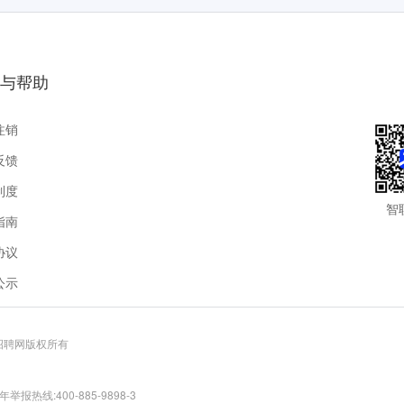
与帮助
注销
反馈
制度
智
指南
协议
公示
联招聘网版权所有
报热线:400-885-9898-3