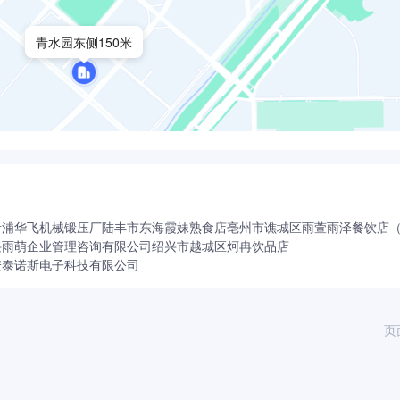
青水园东侧150米
青浦华飞机械锻压厂
陆丰市东海霞妹熟食店
亳州市谯城区雨萱雨泽餐饮店
兴雨萌企业管理咨询有限公司
绍兴市越城区炣冉饮品店
安泰诺斯电子科技有限公司
页