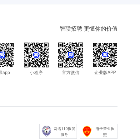
智联招聘 更懂你的价值
联app
小程序
官方微信
企业版APP
网络110报警
电子营业执
服务
照