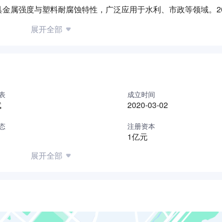
金属强度与塑料耐腐蚀特性，广泛应用于水利、市政等领域。20
采购项目，中标金额达2.27亿元，项目由江西银信工程造价咨
展开全部
产管理体系，通过ISO质量管理体系认证，持续为基础设施建
用，拓展西北地区及全国重点工程项目市场。
表
成立时间
斌
2020-03-02
态
注册资本
1亿元
展开全部