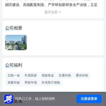
园区建设、高端配套制造、产学研创新研发全产业链，立足
河南、辐射全国，持续深耕实体经济，助力区域产业升级与
展开全部
高质量发展。
一、河南惠众大数据科技有限公司 公司成立于2021年，是集
公司相册
团重点布局产业园区开发建设与运营的核心平台，专注于产
业园区规划、开发、建设、运营管理一体化全流程服务。依
托集团雄厚资源与专业运营团队，聚焦产业集聚、园区配
套、产业招商、园区运维等核心业务，高标准打造现代化、
专业化、集约化产业园区，完善产业载体建设，优化产业发
展空间，助力区域产业集聚发展，推动地方产业基础设施提
公司福利
质升级，是集团产业地产与园区运营版块的核心承载主体。
二、河南惠众实业有限公司 公司是国企改制优质企业，深耕
五险一金
年底双薪
绩效奖金
交通补助
通讯补助
先进制造业领域，是集团核心制造业生产基地，专注高端塑
采暖补贴
带薪年假
补充医疗保险
料制品研发、生产与销售，深耕精密配套加工领域多年，具
备成熟的生产工艺、严苛的品质管控体系与规模化生产能
力。 作为国内头部知名企业核心配套供应商，长期为格力、
注册或登录
找风口工作，就上智联招聘
荣获奖项
海尔、上汽等大型家电、汽车制造企业，提供专业塑料配套