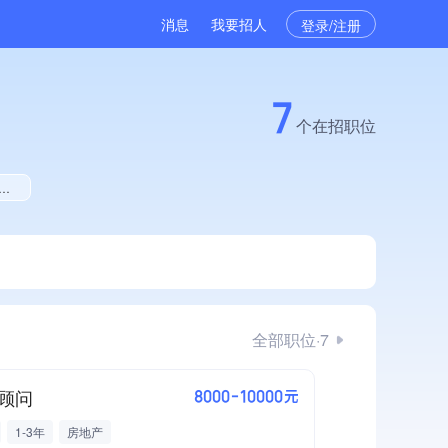
消息
我要招人
登录/注册
7
个在招职位
全部职位·7
顾问
8000-10000元
1-3年
房地产