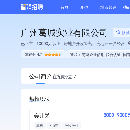
首页
职位
城市频道
找
广州葛城实业有限公司
收藏
已上市
·
10000人以上
·
房地产开发经营、房地产开发经营
智联 x 芝麻企业信用 联合认证
国有
靠谱分 4.7
公司简介
在招职位·7
热招职位
会计岗
8000-9000
本科
3-5年
应收应付