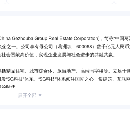
houba Group Real Estate Corporation)，简称“中
企之一。公司享有母公司（葛洲坝：600068）数千亿元人民
为社会贡献高价值，实现企业发展与社会进步的共融共赢。
包括精品住宅、城市综合体、旅游地产、高端写字楼等。立足于
“5G科技”体系。“5G科技”体系倾注国匠之心，集建筑、互联
新的时代。
展开全部
局囊括京津冀、长江经济带、泛珠三角等经济和社会发展前沿的
路”，将公司高价值理念推向世界。
中国房地产百强企业”，荣获“中国品牌地产企业”、“中国房地产诚