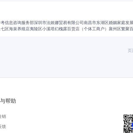
%。
转考信息咨询服务部
深圳市法姬娜贸易有限公司
南昌市东湖区婚姻家庭发
二七区海泉养殖店
夷陵区小溪塔幻槐露百货店（个体工商户）
襄州区繁聚
页
与帮助
注销
反馈