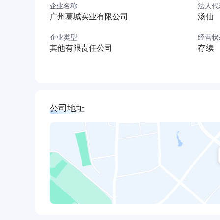
企业名称
法人代
誉；开发项目荣获“国家优质工程奖”、“全国人居
广州葛城实业有限公司
汤仙
展望未来，我们将继续秉持“诚信立企、匠心筑家
企业类型
经营状
其他有限责任公司
存续
广州葛城为葛洲坝地产广州公司，目前主要开发
葛洲坝南沙项目位于广州市南沙区横沥岛尖，是
为横沥岛核心区域。项目定位刚需改善项目，融入
项目包括国际金融论坛永久会址国际金融论坛永
公司地址
国际金融论坛永久会址包含国际会议中心、国际
拟举办联合国等国际大型组织及其附属机构会议
际性会议，打造高水平的国际政务、商务会议中心。会
计容面积约184430.35㎡，容积率0.91，绿地率2
住宅项目周边多为居住用地和教育用地，未来发
交通极佳。本片区用地规划以商务金融用地为主
景观资源，发展前景优越，定位为湾区CBD国际
文化上对标国际生活，打造成熟的生活综合社区。住宅