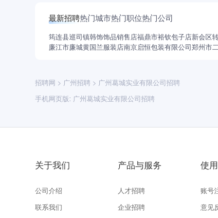
容面积约553242㎡，容积率3.9-4.2，绿地率35
最新招聘
热门城市
热门职位
热门公司
筠连县巡司镇韩饰饰品销售店
福鼎市裕钦包子店
新会区
廉江市廉城黄国兰服装店
南京启恒包装有限公司
郑州市
招聘网
>
广州招聘
>
广州葛城实业有限公司招聘
手机网页版:
广州葛城实业有限公司招聘
关于我们
产品与服务
使用
公司介绍
人才招聘
账号
联系我们
企业招聘
意见