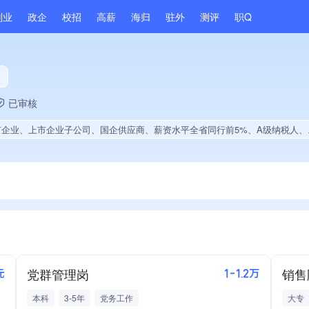
副业
政企
校招
高薪
海归
驻外
测评
职Q
已审核
企业、上市企业子公司、国企供应商、薪资水平全省同行前5%、A级纳税人、知名品牌供应商、集团成员、大学生就业贡献
党群管理岗
销售
元
1-1.2万
本科
3-5年
党务工作
大专