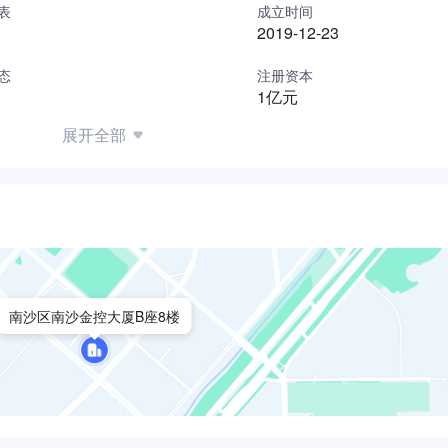
表
成立时间
经典综合大奖”、“最期待中国文化旅游商业新地标大奖”等荣誉。
2019-12-23
”的企业精神，坚持用高质量的发展承托起人民对美好生活的向往
态
注册资本
1亿元
葛洲坝南沙项目。
展开全部
国家重点打造粤港澳大湾区重点示范区，区位优越，发展潜力巨
中国葛洲坝地产“5G科技”，突出科技、未来、品质的绿色生活
久会址和住宅项目。
会议服务酒店、政要公馆和服务公寓。会址将立足打造世界级专
、国际有影响力大型会议，承接粤港澳大湾区、广东省与广州市
址规划总占地面积203534㎡，规划总建筑面积244547.0
南沙区南沙金控大厦B座8楼
5%。
展空间大。基地东侧为凤凰二桥高架，南侧有规划地铁站，享受
，配有一定居住组团配套，居住地块为稀缺资源，居住氛围较好
精品社区。项目设计理念为“公园里”的国际文化社区，规划上对
规划总占地面积139229㎡，规划总建筑面积778445.7㎡