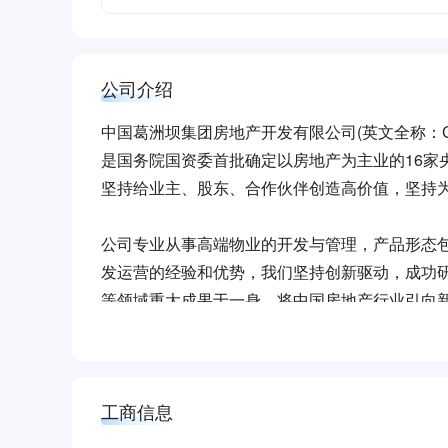
公司介绍
中国葛洲坝集团房地产开发有限公司(英文全称：China Gez
是国务院国资委首批确定以房地产为主业的16家央
坚持给业主、股东、合作伙伴创造高价值，坚持
公司专业从事高端物业的开发与管理，产品形态
发运营的经验和优势，我们坚持创新驱动，成功研发
等领域重大成果于一身，将中国房地产行业引向
公司重点布局国内一线及二线核心城市，战略布
企业“走出去”历史进程中，公司积极聚焦“一带一
工商信息
公司先后蝉联“中国房地产公司品牌价值10强”、“