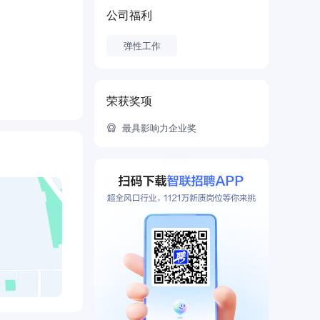
公司福利
弹性工作
。
荣获奖项
大，所处位置
最具影响力企业奖
新理念。南沙
业会议中心，
承办的重要国
8㎡，其中地上
地铁盘溢价，
，拥有良好的
标国际街区，
，其中地上计