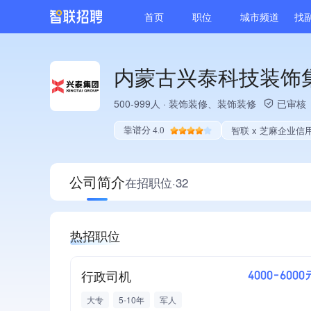
首页
职位
城市频道
找
内蒙古兴泰科技装饰
500-999人
·
装饰装修、装饰装修
已审核
智联 x 芝麻企业信
靠谱分 4.0
公司简介
在招职位·32
热招职位
行政司机
4000-6000
大专
5-10年
军人