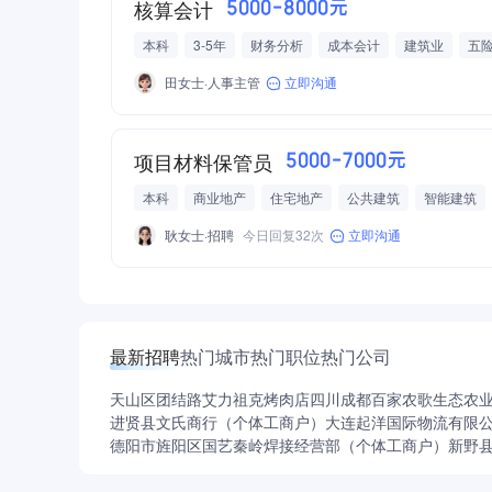
核算会计
5000-8000元
本科
3-5年
财务分析
成本会计
建筑业
五
定期团建
包吃包住
田女士·人事主管
立即沟通
项目材料保管员
5000-7000元
本科
商业地产
住宅地产
公共建筑
智能建筑
耿女士·招聘
今日回复32次
立即沟通
最新招聘
热门城市
热门职位
热门公司
天山区团结路艾力祖克烤肉店
四川成都百家农歌生态农
进贤县文氏商行（个体工商户）
大连起洋国际物流有限
德阳市旌阳区国艺秦岭焊接经营部（个体工商户）
新野