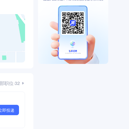
部职位·32
立即投递