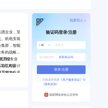
我要招人 >
集团企业，至
验证码登录/注册
化、机电安装
业集群，智能
+ 86
业务的战略新
获取验证码
墙工程专业
理优秀企
幕墙工程设计
项工程共获
登录/注册
施工程专业承
原杯”46
施工总承包二
拥有各类专业
已阅读并同意
《用户服务协议》
和
《隐私政策》
专业中级以上
国家网络身份认证登录