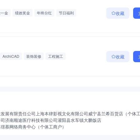
险一金
绩效奖金
年终分红
节日福利
收藏
ArchiCAD
装饰装修
工程施工
收藏
业发展有限责任公司
上海本肆影视文化有限公司
威宁县兰希百货店（个体
公司
济南顺途医疗科技有限公司
灌阳县水车镇大鹏饭店
县璟慕网络商务中心（个体工商户）