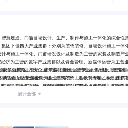
、智慧建造、门窗幕墙设计、生产、制作与施工一体化的综合性
。集团下设四大产业集群：分别为装饰装修、幕墙设计施工一体
设计与施工一体化、门窗研发设计及制造为主营的家装及制造产
空经济为主营的数字产业集群以及资金管理、新媒体运营为主营
，涵盖多领域核心资质：建筑装修装饰工程专业承包一级、建筑幕
古自治区建筑业龙头企业”“内蒙古自治区建筑业工程建设质量管
与智能化工程专业承包一级、建筑装饰工程设计专项乙级、建筑
“内蒙古自治区建筑业优秀企业”等荣誉。 近年来承建、参建的多
工程施工总承包三级、建筑机电安装工程专业承包二级、消防设
建筑工程装饰奖”31项、“中国安装之星奖”7项、“省级最高质量奖-草
维服务能力壹级、音视频集成工程企业能力等级壹级、通信工程
程奖”15项、“内蒙古安装之星”7项等各类奖项两百余项。 现集团
展开全部
专业资质矩阵，为项目实施提供坚实保障。
级各类专家50人以上，职业资格持证人员占总人数的50%，各类
人员占总人数的15%。