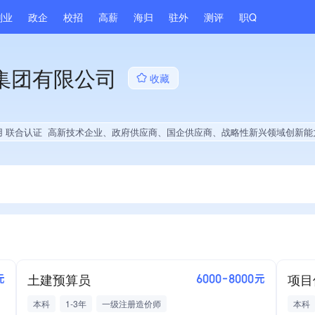
副业
政企
校招
高薪
海归
驻外
测评
职Q
集团有限公司
收藏
用 联合认证
高新技术企业、政府供应商、国企供应商、战略性新兴领域创新能力、绝对控股8家公司、薪资水平全省同行前30%、A级纳税人、多产业布局、拥有节能环保技术、拥有发明专利、技术布局行业领先、集团核心成员、权威管理体系认证、大学生就业贡
土建预算员
项目
元
6000-8000元
本科
1-3年
一级注册造价师
本科