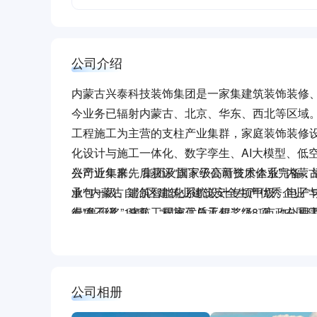
公司介绍
内蒙古兴泰科技装饰集团是一家集建筑装饰装修
今业务已辐射内蒙古、北京、华东、西北等区域
工程施工为主营的支柱产业集群，家庭装饰装修
化设计与施工一体化、数字孪生、AI大模型、低
兴产业集群。 集团及旗下子公司资质体系完备
公司近年来先后获评“国家级高新技术企业”“内蒙
承包一级、建筑智能化系统设计专项甲级、电子
业”“内蒙古自治区建筑业建筑安全生产优秀企业”
专项乙级、建筑工程施工总承包二级、市政公用
得“鲁班奖”19项、“国家优质工程奖”18项、“中国
包二级、公共安全技术防范行业设计、施工和运
项、“内蒙古装饰奖”30项、“内蒙古智能化优质工
级等各类资质。构建起覆盖设计、施工全链条的
技术人才500余人。其中，拥有国家级、自治区
技术职称人员占总人数的50%，拥有各类设计研发
公司相册