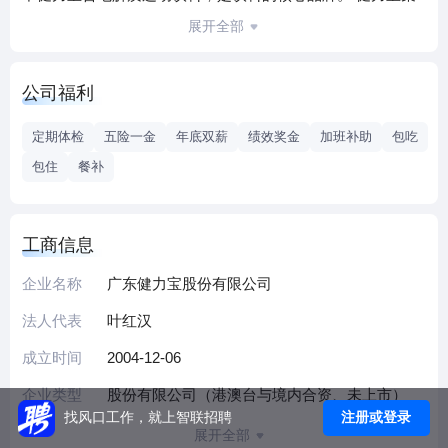
团发展至今，已建设成为一个以饮料生产销售为主导产业，
展开全部
并涉足塑料、包装等相关多元化领域的现代化大型企业集
团。目前健力宝的销售体系涵盖全国23个省，5个自治区、4
公司福利
个直辖市；创新型设立了大经销商制的操作模块，健力宝始
终奉行合作共赢的理念不动摇，在市场通路改革方面推行包
定期体检
五险一金
年底双薪
绩效奖金
加班补助
包吃
销制、合伙人制等新举措。同时，健力宝在研发、产能、物
包住
餐补
流、品质、售后和宣传等方面也一直坚持提供强有力的系统
保障。促进通路的终端销售经营服务，饮料销售每年以超过
16%的递增速度快速增长。未来，健力宝将坚持一贯投身社会
工商信息
公益、积极支持教育和娱乐营销的企业新风尚。健力宝正以
全新姿态打造健康饮料的民族品牌！ 为配合公司战略发展，
企业名称
广东健力宝股份有限公司
健力宝公司以海纳百川之胸怀、科学完善之培训，以及发展
法人代表
叶红汉
广阔之空间，广招业界贤才，共铸事业辉煌！
成立时间
2004-12-06
企业类型
股份有限公司（港澳台与境内合资、未上市）
注册或登录
找风口工作，就上智联招聘
展开全部