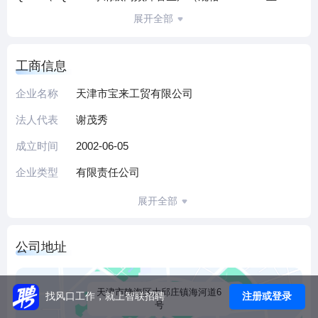
Φ630mm）、带钢卷板加工、钢材配送及进出口，年焊管产
展开全部
能150万吨，年产销钢材18万吨，产品广泛应用于建筑、石油
天然气输送等领域。
工商信息
公司拥有先进生产线与完整产业链，通过ISO9001、
ISO14001及API 5L认证，曾入选“中国制造业民营企业500
企业名称
天津市宝来工贸有限公司
强”，获“中国焊管行业领军企业”称号。2005年组建静海县银
法人代表
谢茂秀
程工贸有限公司，形成原料加工至成品交付的全流程服务体
系，以优质产品在行业内积累良好口碑。
成立时间
2002-06-05
作为区域钢材领域综合性企业，公司坚持技术升级与产业链
企业类型
有限责任公司
延伸，持续为客户提供稳定的钢材产品及服务，致力于成为
行业内可靠的供应链伙伴。
展开全部
（本介绍由DeepSeek AI智能生成，仅供参考）
公司地址
天津市静海区大邱庄镇海河道6
注册或登录
找风口工作，就上智联招聘
号