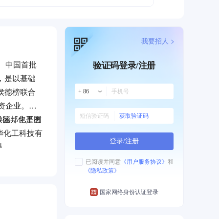
我要招人 >
、中国首批
验证码登录/注册
，是以基础
侯德榜联合
+ 86
资企业。公
获取验证码
徽德邦化工有
导区，也是国
华化工科技有
登录/注册
队。
等），工程
已阅读并同意
《用户服务协议》
和
《隐私政策》
际、国内最先
屹立于连云港
国家网络身份认证登录