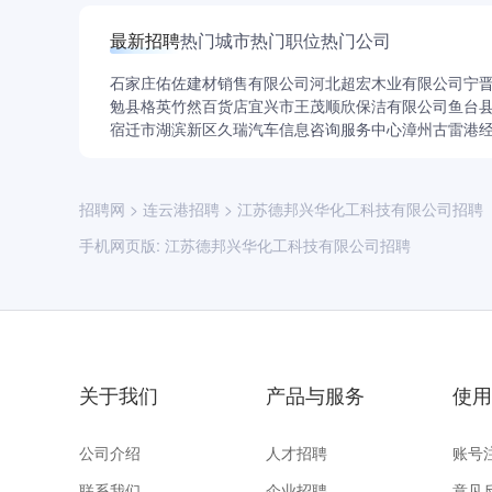
最新招聘
热门城市
热门职位
热门公司
石家庄佑佐建材销售有限公司
河北超宏木业有限公司
宁
勉县格英竹然百货店
宜兴市王茂顺欣保洁有限公司
鱼台
宿迁市湖滨新区久瑞汽车信息咨询服务中心
漳州古雷港
招聘网
>
连云港招聘
>
江苏德邦兴华化工科技有限公司招聘
手机网页版:
江苏德邦兴华化工科技有限公司招聘
关于我们
产品与服务
使用
公司介绍
人才招聘
账号
联系我们
企业招聘
意见