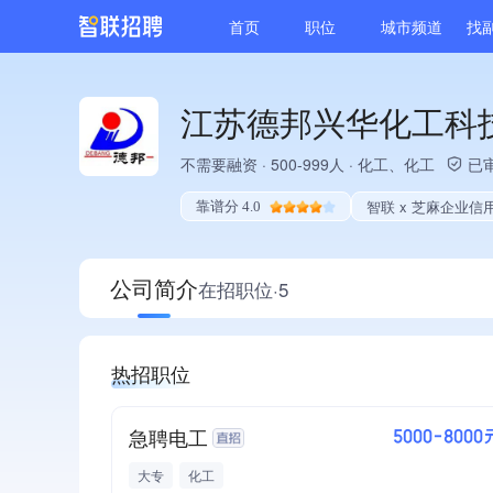
首页
职位
城市频道
找
江苏德邦兴华化工科
不需要融资
·
500-999人
·
化工、化工
已
智联 x 芝麻企业信
靠谱分 4.0
公司简介
在招职位·5
热招职位
急聘电工
5000-8000
大专
化工