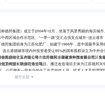
称德邦集团）成立于2004年12月，坐落于风景秀丽的海滨城市
中西区域合作示范区、“一带一路”交汇点强支点城市--连云港市
德邦集团前身为江苏化肥厂，始建于1966年，是中国最早采用
大、连云港德辅等境内外投资者受让95%的国有股权设立为中外合
市德邦精细化工有限公司、江苏德邦多菱健康科技有限公司、安
团全面启动了落户连云港市徐圩新区（国家东中西发展示范区先
华化工科技有限公司等公司。
位优势明显）的搬迁改造项目。搬迁改造项目主体为江苏德邦兴
5亿元，公司拥有一批专业的化工生产操作人员，技术人才及管理团
项审批工作（项目备案、能评、安评、环评、职评、地质灾害评估
展开全部
完成订货工作，新厂设计按照新型工业化、信息化标准，采用国
工科技有限公司投入生产后，以一座现代化花园式工厂的崭新面貌
东地区重要的煤化工、盐化工和化学肥料生产基地。