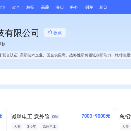
副业
政企
校招
高薪
海归
驻外
测评
职Q
技有限公司
收藏
审核
用 联合认证
高新技术企业、国企供应商、战略性新兴领域创新能力、绝对控股1家公司、薪资水平全省同行前30%、A级纳税人、多产业布局、拥有节能环保技术、拥有发明专利、专利授权量同领域前5%、技术布局行业领先、拥有绿色低碳技术、权威管理体系认证、创新型中小企业、大学生就业贡献、
诚聘电工 意外险
急招
元
7000-9000元
大专
3-5年
高压电工
大专