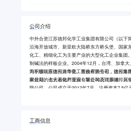
公司介绍
中外合资江苏德邦化学工业集团有限公司（以下简
沿海开放城市、新亚欧大陆桥东方桥头堡、国家东
化工、精细化工为主要产业的大型化工企业集团。
制碱法的样板企业。2004年12月，台湾、加拿
司下辖江苏德邦兴华化工股份有限公司、连云港
为积极响应连云港市委、市政府的号召，德邦集
限公司、连云港德邦置业有限公司及江苏德邦兴
家规划的七大石化产业园，靠近30万吨新港，区
限公司，公司成立于2012年7月，注册资本7.
搬迁项目规划用地1356亩，目前项目已完成各
建设正在全面建设推进中，长周期、大型设备已
进的工艺装备。2024年6月，江苏德邦兴华化
工商信息
市徐圩新区，树立基础化工行业新标杆，成为华