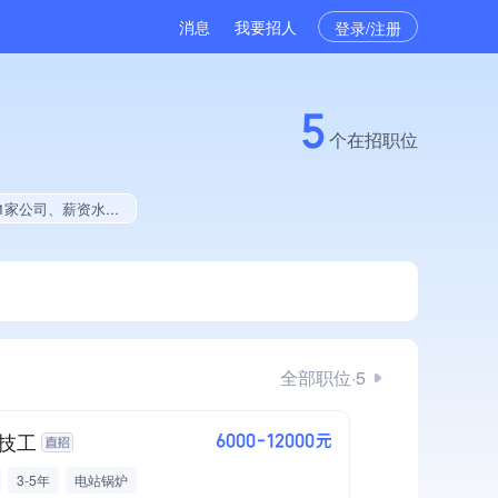
消息
我要招人
登录/注册
5
个在招职位
拥有绿色资质、民营科技企业、拥有著作权、软件研发量位于同行前40%
全部职位·5
技工
6000-12000元
3-5年
电站锅炉