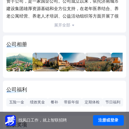
资子公司，是一家国企公司。公司成立以来，依托济南城市
建设集团雄厚资源基础和全方位支持，在老年医养结合、养
老公寓经营、养老人才培训、公益活动组织等方面开展了很
多开创性工作，取得显著成果，先后被有关部门和行业机构
展开全部
评定为济南市十佳养老机构、中国老年学和老年医学学会标
准化委员会理事单位、山东省医养健康产业协会会员单位。
公司相册
目前公司主要运营金龄健康·山东济南养老服务中心项目。
金龄健康-山东济南养老服务中心项目占地285亩，建筑面积
12万㎡，由45栋建筑单体组成，设计床位2200余张，总投资
约10亿元。项目内设济南市金龄老年公寓、济南金龄健康护
理院、济南金龄健康职业培训学校、金龄健康培训中心
（筹），覆盖养老、医疗、培训、接待等各类型工作，同时
公司福利
也对省内各类型的相关项目持续关注，做好项目扩展准备。
五险一金
绩效奖金
餐补
带薪年假
定期体检
节日福利
注册或登录
找风口工作，就上智联招聘
荣获奖项