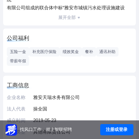
有限公司组成的联合体中标“雅安市城镇污水处理设施建设
PPP项目”后成立的SPV公司。江苏天瑞仪器股份有限公司
展开全部
（股
票代码：300165）占股99%，中国电建集团成都勘测设计研
公司福利
究
院有限公司占股1%。公司注册资本金1亿元人民币。公司经营
五险一金
补充医疗保险
绩效奖金
餐补
通讯补助
范围：城镇污水的收集、输送、处理及再生利用；污泥处理
带薪年假
及
再生利用；污水处理设备的销售、安装；污水处理技术研
发、
工商信息
技术咨询。
雅安市城镇污水处理设施建设PPP项目总投资149354.66
企业名称
雅安天瑞水务有限公司
万元，建设内容覆盖市本级、雨城区、天全县、芦山县、宝
法人代表
操全国
兴县、汉源县、石棉县，包括118个污水处理厂/站及配套污
成立时间
2019-05-23
水管网子项目。公司负责整个项目的投融资、设计、建设和
运营，其中建设期2年，运营期28年。项目建设完成后污水
注册或登录
找风口工作，就上智联招聘
企业类型
其他有限责任公司
处理规模累计12.156万m3/d，其中雅安市污水处理厂出水水